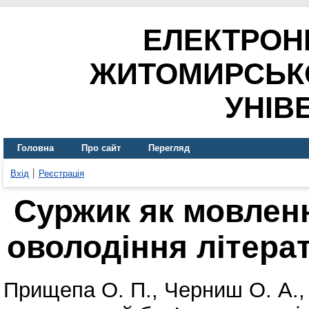
ЕЛЕКТРОН
ЖИТОМИРСЬК
УНІВ
Головна
Про сайт
Перегляд
Вхід
Реєстрація
Суржик як мовленн
оволодіння літера
Прищепа О. П.
,
Черниш О. А.