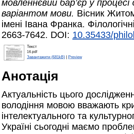
мовленнєвий бар’єр у процесі
варіантом мови.
Вісник Житом
імені Івана Франка. Філологічн
2663-7642. DOI:
10.35433/philo
Текст
16.pdf
Завантажити (681kB)
|
Preview
Анотація
Актуальність цього досліджен
володіння мовою вважають кри
інтелектуального та культурно
Україні сьогодні маємо пробле