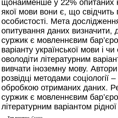
щонайменше у 22% опитаних не
якої мови вони є, що свідчить 
особистості. Мета дослідження
опитування даних визначити, д
суржик є мовленнєвим бар’єро
варіанту української мови і чи
оволодіти літературним варіан
вивчати іноземну мову. Автори
розвідці методами соціології 
обробкою отриманих даних. Р
суржик є мовленнєвим бар’єро
літературним варіантом рідної 
Тип ресурсу:
Стаття