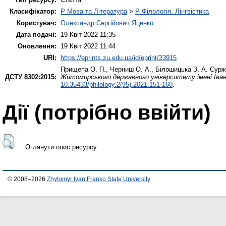
Класифікатор:
P Мова та Література
>
P Філологія. Лінгвістика
Користувач:
Олександр Сергійович Яценко
Дата подачі:
19 Квіт 2022 11:35
Оновлення:
19 Квіт 2022 11:44
URI:
https://eprints.zu.edu.ua/id/eprint/33915
Прищепа О. П.
,
Черниш О. А.
,
Білошицька З. А.
Суржи
ДСТУ 8302:2015:
Житомирського державного університету імені Івана
10.35433/philology.2(95).2021.151-160
.
Дії ​​(потрібно ввійти)
Оглянути опис ресурсу
© 2008–2026
Zhytomyr Ivan Franko State University