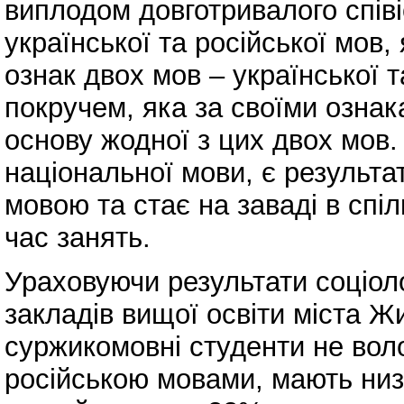
виплодом довготривалого спів
української та російської мов
ознак двох мов – української т
покручем, яка за своїми озна
основу жодної з цих двох мов
національної мови, є результ
мовою та стає на заваді в спіл
час занять.
Ураховуючи результати соціоло
закладів вищої освіти міста Ж
суржикомовні студенти не воло
російською мовами, мають низ