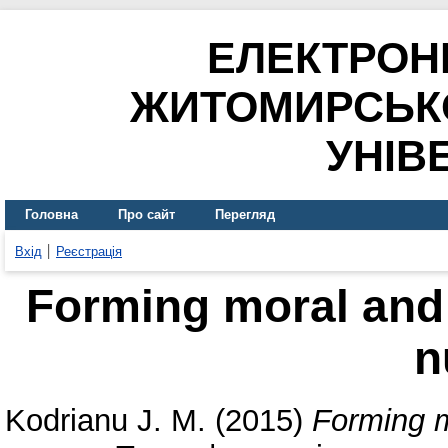
ЕЛЕКТРОН
ЖИТОМИРСЬК
УНІВ
Головна
Про сайт
Перегляд
Вхід
Реєстрація
Forming moral and 
n
Kodrianu J. M.
(2015)
Forming m