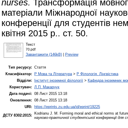
nurses.
Трансформація мовного
матеріали Міжнародної науков
конференції для студентів не
квітня 2015 р.. ст. 50.
Текст
70.pdf
Завантажити (146kB)
|
Preview
Тип ресурсу:
Стаття
Класифікатор:
P Мова та Література
>
P Філологія. Лінгвістика
Відділи:
Інститут іноземної філології
>
Кафедра іноземних мов 
Користувач:
Л.П. Макарчук
Дата подачі:
08 Лист 2015 13:18
Оновлення:
08 Лист 2015 13:18
URI:
https://eprints.zu.edu.ua/id/eprint/19225
Kodrianu J. M.
Forming moral and ethical norms at futur
ДСТУ 8302:2015:
науково-практичної студентської конференції для 