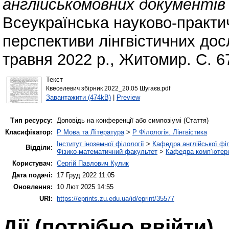
англійськомовних документів
Всеукраїнська науково-практи
перспективи лінгвістичних до
травня 2022 р., Житомир. С. 6
Текст
Квеселевич збірник 2022_20.05 Шугаєв.pdf
Завантажити (474kB)
|
Preview
Тип ресурсу:
Доповідь на конференції або симпозіумі (Стаття)
Класифікатор:
P Мова та Література
>
P Філологія. Лінгвістика
Інститут іноземної філології
>
Кафедра англійської філ
Відділи:
Фізико-математичний факультет
>
Кафедра комп’ютерн
Користувач:
Сергій Павлович Кулик
Дата подачі:
17 Груд 2022 11:05
Оновлення:
10 Лют 2025 14:55
URI:
https://eprints.zu.edu.ua/id/eprint/35577
Дії ​​(потрібно ввійти)