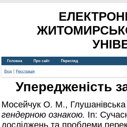
ЕЛЕКТРОН
ЖИТОМИРСЬК
УНІВ
Головна
Про сайт
Перегляд
Вхід
Реєстрація
Упередженість з
Мосейчук О. М.
,
Глушанівська 
гендерною ознакою.
In: Сучасн
досліджень та проблеми перек