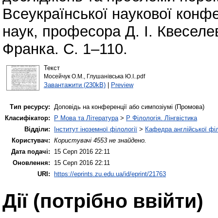
Всеукраїнської наукової конфе
наук, професора Д. І. Квеселе
Франка. С. 1–110.
Текст
Мосейчук О.М., Глушанівська Ю.І..pdf
Завантажити (230kB)
|
Preview
Тип ресурсу:
Доповідь на конференції або симпозіумі (Промова)
Класифікатор:
P Мова та Література
>
P Філологія. Лінгвістика
Відділи:
Інститут іноземної філології
>
Кафедра англійської філ
Користувач:
Користувачі 4553 не знайдено.
Дата подачі:
15 Серп 2016 22:11
Оновлення:
15 Серп 2016 22:11
URI:
https://eprints.zu.edu.ua/id/eprint/21763
Дії ​​(потрібно ввійти)