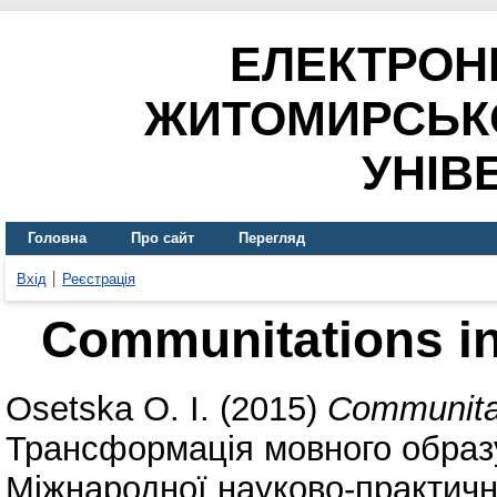
ЕЛЕКТРОН
ЖИТОМИРСЬК
УНІВ
Головна
Про сайт
Перегляд
Вхід
Реєстрація
Communitations in
Osetska O. I.
(2015)
Communitat
Трансформація мовного образу
Міжнародної науково-практичн