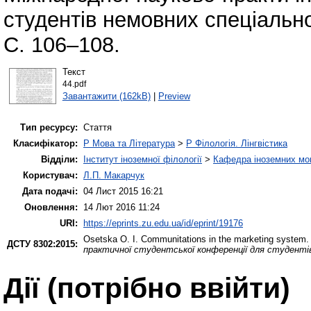
студентів немовних спеціально
С. 106–108.
Текст
44.pdf
Завантажити (162kB)
|
Preview
Тип ресурсу:
Стаття
Класифікатор:
P Мова та Література
>
P Філологія. Лінгвістика
Відділи:
Інститут іноземної філології
>
Кафедра іноземних мов 
Користувач:
Л.П. Макарчук
Дата подачі:
04 Лист 2015 16:21
Оновлення:
14 Лют 2016 11:24
URI:
https://eprints.zu.edu.ua/id/eprint/19176
Osetska O. I.
Communitations in the marketing system
ДСТУ 8302:2015:
практичної студентської конференції для студенті
Дії ​​(потрібно ввійти)