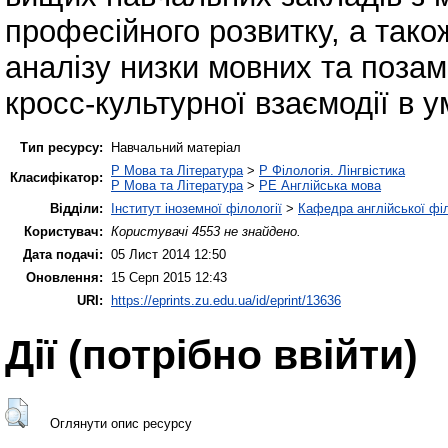
професійного розвитку, а так
аналізу низки мовних та поза
кросс-культурної взаємодії в у
Тип ресурсу:
Навчальний матеріал
P Мова та Література
>
P Філологія. Лінгвістика
Класифікатор:
P Мова та Література
>
PE Англійська мова
Відділи:
Інститут іноземної філології
>
Кафедра англійської філ
Користувач:
Користувачі 4553 не знайдено.
Дата подачі:
05 Лист 2014 12:50
Оновлення:
15 Серп 2015 12:43
URI:
https://eprints.zu.edu.ua/id/eprint/13636
Дії ​​(потрібно ввійти)
Оглянути опис ресурсу