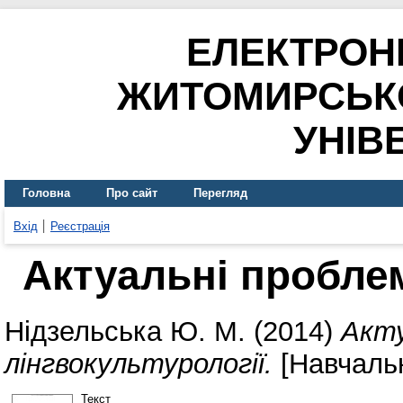
ЕЛЕКТРОН
ЖИТОМИРСЬК
УНІВ
Головна
Про сайт
Перегляд
Вхід
Реєстрація
Актуальні проблем
Нідзельська Ю. М.
(2014)
Акту
лінгвокультурології.
[Навчальн
Текст