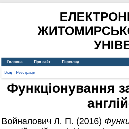
ЕЛЕКТРОН
ЖИТОМИРСЬК
УНІВ
Головна
Про сайт
Перегляд
Вхід
Реєстрація
Функціонування з
англій
Войналович Л. П.
(2016)
Функц