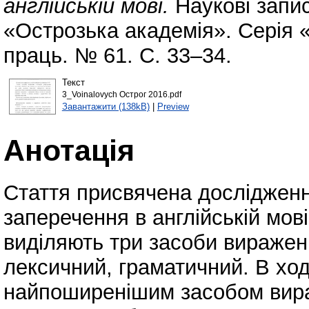
англійській мові.
Наукові запис
«Острозька академія». Серія «
праць. № 61. С. 33–34.
Текст
3_Voinalovych Острог 2016.pdf
Завантажити (138kB)
|
Preview
Анотація
Стаття присвячена досліджен
заперечення в англійській мові
виділяють три засоби виражен
лексичний, граматичний. В хо
найпоширенішим засобом вира