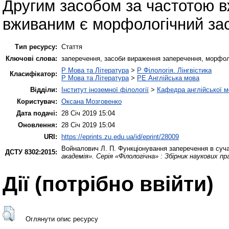
Другим засобом за частотою 
вживаним є морфологічний за
Тип ресурсу:
Стаття
Ключові слова:
заперечення, засоби вираження заперечення, морфолог
P Мова та Література
>
P Філологія. Лінгвістика
Класифікатор:
P Мова та Література
>
PE Англійська мова
Відділи:
Інститут іноземної філології
>
Кафедра англійської мо
Користувач:
Оксана Мозговенко
Дата подачі:
28 Січ 2019 15:04
Оновлення:
28 Січ 2019 15:04
URI:
https://eprints.zu.edu.ua/id/eprint/28009
Войналович Л. П.
Функціонування заперечення в сучас
ДСТУ 8302:2015:
академія». Серія «Філологічна» : Збірник наукових пр
Дії ​​(потрібно ввійти)
Оглянути опис ресурсу