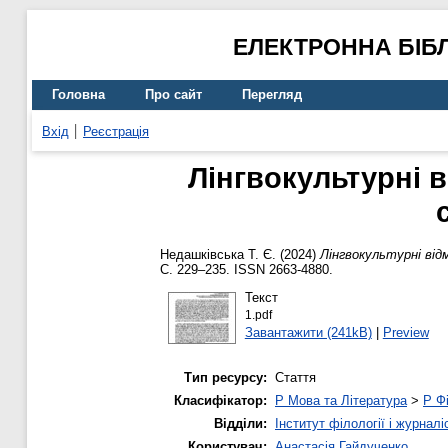
ЕЛЕКТРОННА БІБ
Головна
Про сайт
Перегляд
Вхід
Реєстрація
Лінгвокультурні в
Недашківська Т. Є.
(2024)
Лінгвокультурні відм
С. 229–235. ISSN 2663-4880.
Текст
1.pdf
Завантажити (241kB)
|
Preview
Тип ресурсу:
Стаття
Класифікатор:
P Мова та Література
>
P Фі
Відділи:
Інститут філології і журналі
Користувач:
Анастасія Гайдученко