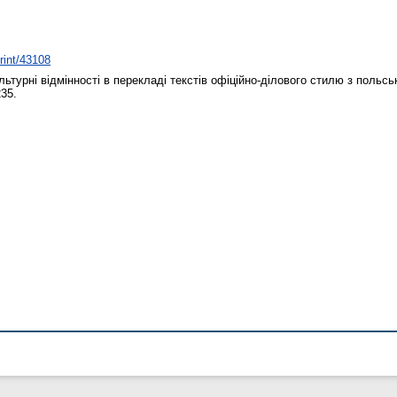
print/43108
ьтурні відмінності в перекладі текстів офіційно-ділового стилю з польсь
235.