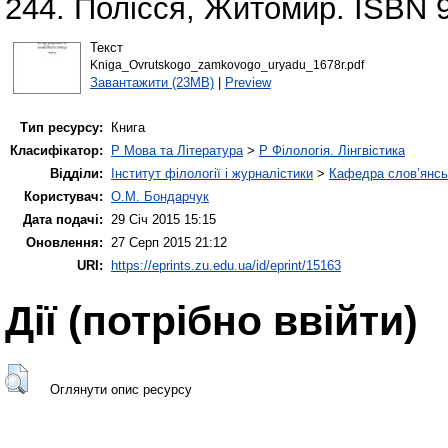
244. Полісся, Житомир. ISBN 9
Текст
Kniga_Ovrutskogo_zamkovogo_uryadu_1678r.pdf
Завантажити (23MB)
|
Preview
Тип ресурсу:
Книга
Класифікатор:
P Мова та Література
>
P Філологія. Лінгвістика
Відділи:
Інститут філології і журналістики
>
Кафедра слов’янськ
Користувач:
О.М. Бондарчук
Дата подачі:
29 Січ 2015 15:15
Оновлення:
27 Серп 2015 21:12
URI:
https://eprints.zu.edu.ua/id/eprint/15163
Дії ​​(потрібно ввійти)
Оглянути опис ресурсу