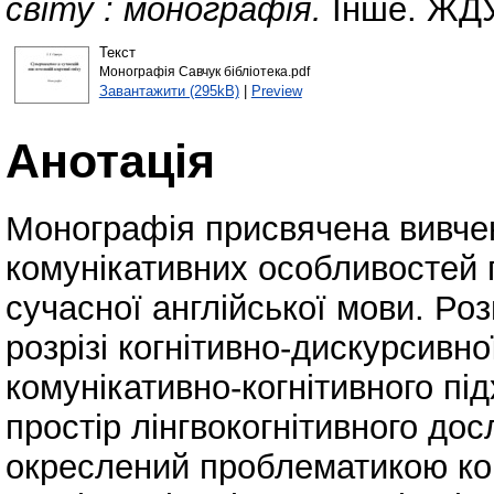
світу : монографія.
Інше. ЖДУ
Текст
Монографія Савчук бібліотека.pdf
Завантажити (295kB)
|
Preview
Анотація
Монографія присвячена вивчен
комунікативних особливостей
сучасної англійської мови. Ро
розрізі когнітивно-дискурсивно
комунікативно-когнітивного пі
простір лінгвокогнітивного д
окреслений проблематикою конц