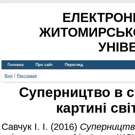
ЕЛЕКТРОН
ЖИТОМИРСЬК
УНІВ
Головна
Про сайт
Перегляд
Вхід
Реєстрація
Суперництво в с
картині сві
Савчук І. І.
(2016)
Суперництво