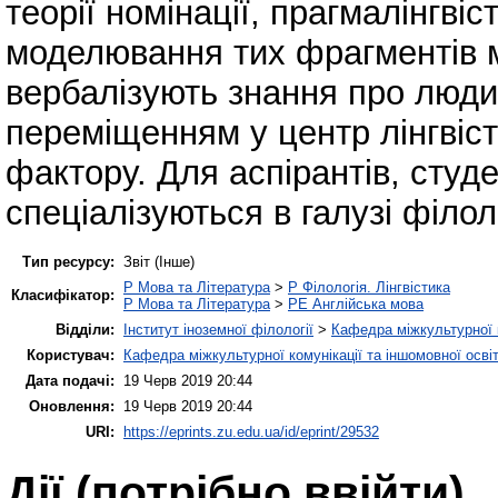
теорії номінації, прагмалінгві
моделювання тих фрагментів мо
вербалізують знання про людин
переміщенням у центр лінгвіс
фактору. Для аспірантів, студен
спеціалізуються в галузі філоло
Тип ресурсу:
Звіт (Інше)
P Мова та Література
>
P Філологія. Лінгвістика
Класифікатор:
P Мова та Література
>
PE Англійська мова
Відділи:
Інститут іноземної філології
>
Кафедра міжкультурної к
Користувач:
Кафедра міжкультурної комунікації та іншомовної осві
Дата подачі:
19 Черв 2019 20:44
Оновлення:
19 Черв 2019 20:44
URI:
https://eprints.zu.edu.ua/id/eprint/29532
Дії ​​(потрібно ввійти)