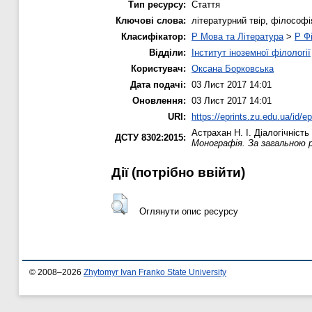
Тип ресурсу:
Стаття
Ключові слова:
літературний твір, філософі
Класифікатор:
P Мова та Література
>
P Фі
Відділи:
Інститут іноземної філології
Користувач:
Оксана Борковська
Дата подачі:
03 Лист 2017 14:01
Оновлення:
03 Лист 2017 14:01
URI:
https://eprints.zu.edu.ua/id/e
Астрахан Н. І.
Діалогічність
ДСТУ 8302:2015:
Монографія. За загальною р
Дії ​​(потрібно ввійти)
Оглянути опис ресурсу
© 2008–2026
Zhytomyr Ivan Franko State University