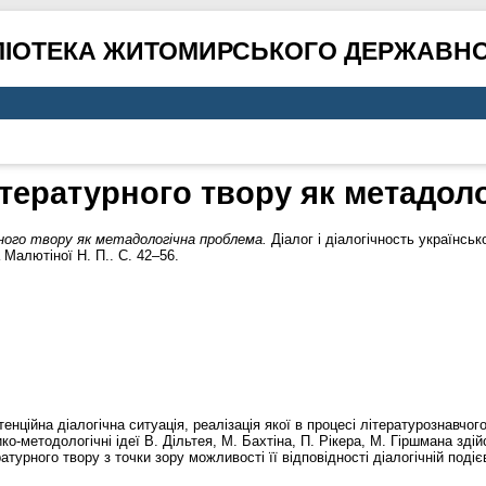
ЛІОТЕКА ЖИТОМИРСЬКОГО ДЕРЖАВНО
літературного твору як метадол
ного твору як метадологічна проблема.
Діалог і діалогічность українськ
Малютіної Н. П.. С. 42–56.
тенційна діалогічна ситуація, реалізація якої в процесі літературознавчо
ко-методологічні ідеї В. Дільтея, М. Бахтіна, П. Рікера, М. Гіршмана зд
турного твору з точки зору можливості її відповідності діалогічній подіє