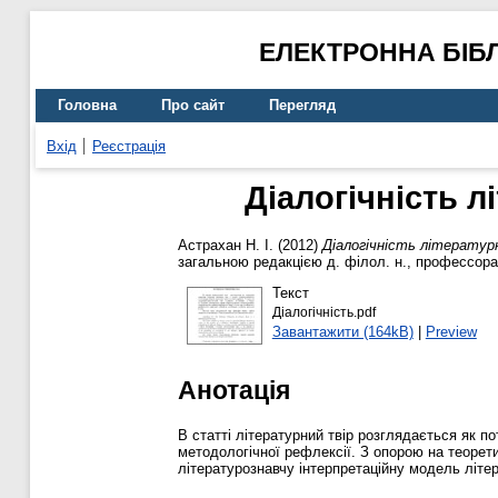
ЕЛЕКТРОННА БІБ
Головна
Про сайт
Перегляд
Вхід
Реєстрація
Діалогічність 
Астрахан Н. І.
(2012)
Діалогічність літератур
загальною редакцією д. філол. н., профессора 
Текст
Діалогічність.pdf
Завантажити (164kB)
|
Preview
Анотація
В статті літературний твір розглядається як по
методологічної рефлексії. З опорою на теорети
літературознавчу інтерпретаційну модель літера