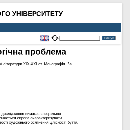
ГО УНІВЕРСИТЕТУ
огічна проблема
ої літератури ХІХ-ХХІ ст. Монографія. За
го дослідження вимагає спеціальної
ійснюється спроба охарактеризувати
вості художнього осягнення цілісності буття.