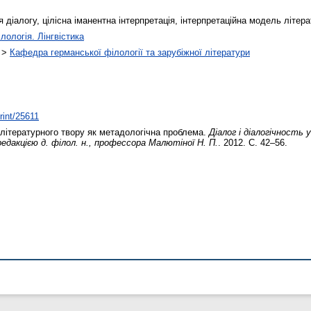
я діалогу, цілісна іманентна інтерпретація, інтерпретаційна модель літер
лологія. Лінгвістика
>
Кафедра германської філології та зарубіжної літератури
print/25611
 літературного твору як метадологічна проблема.
Діалог і діалогічность 
едакцією д. філол. н., профессора Малютіної Н. П.
. 2012. С. 42–56.