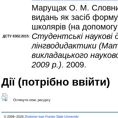
Марущак О. М.
Словни
видань як засіб форм
школярів (на допомогу
Студентські наукові 
ДСТУ 8302:2015:
лінгводидактики (Ма
викладацького науков
2009 р.)
. 2009.
Дії ​​(потрібно ввійти)
Оглянути опис ресурсу
© 2008–2026
Zhytomyr Ivan Franko State University