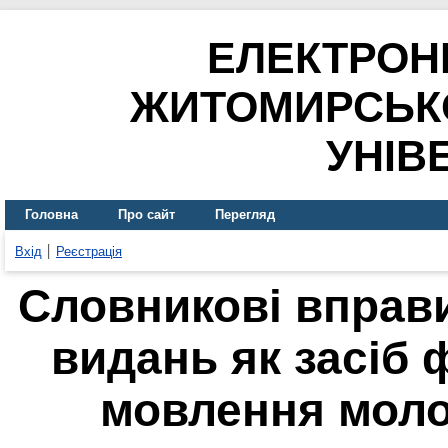
ЕЛЕКТРОН
ЖИТОМИРСЬК
УНІВ
Головна
Про сайт
Перегляд
Вхід
Реєстрація
Словникові вправ
видань як засіб
мовлення моло