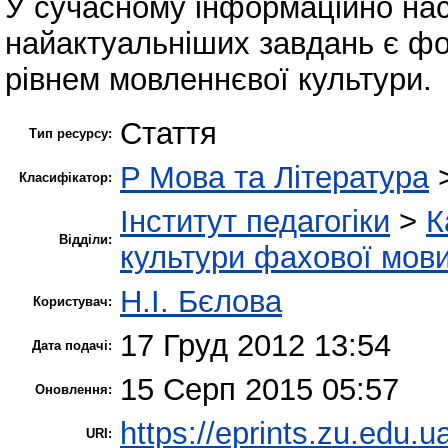
У сучасному інформаційно нас
найактуальніших завдань є фо
рівнем мовленнєвої культури.
Стаття
Тип ресурсу:
P Мова та Література
Класифікатор:
Інститут педагогіки
>
К
Відділи:
культури фахової мов
Н.І. Бєлова
Користувач:
17 Груд 2012 13:54
Дата подачі:
15 Серп 2015 05:57
Оновлення:
https://eprints.zu.edu.u
URI: