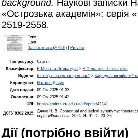
background.
Наукові записки Н
«Острозька академія»: серія «
2519-2558.
Текст
1.pdf
Завантажити (203kB)
|
Preview
Тип ресурсу:
Стаття
Класифікатор:
P Мова та Література
>
P Філологія. Лінгвістика
Відділи:
Інститут іноземної філології
>
Кафедра англійської мо
Користувач:
Наталія Дячук
Дата подачі:
09 Січ 2025 01:33
Оновлення:
09 Січ 2025 01:42
URI:
https://eprints.zu.edu.ua/id/eprint/42241
Дячук Н. В.
Contextual and lexical synonymy: theoretic
ДСТУ 8302:2015:
серія «Філологія»
. 2024. № 91. С. 23–26.
Дії ​​(потрібно ввійти)