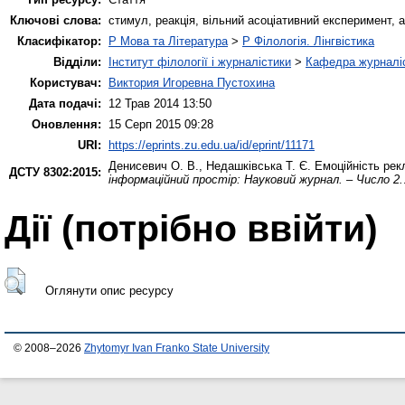
Ключові слова:
стимул, реакція, вільний асоціативний експеримент, 
Класифікатор:
P Мова та Література
>
P Філологія. Лінгвістика
Відділи:
Інститут філології і журналістики
>
Кафедра журналіс
Користувач:
Виктория Игоревна Пустохина
Дата подачі:
12 Трав 2014 13:50
Оновлення:
15 Серп 2015 09:28
URI:
https://eprints.zu.edu.ua/id/eprint/11171
Денисевич О. В.
,
Недашківська Т. Є.
Емоційність рекл
ДСТУ 8302:2015:
інформаційний простір: Науковий журнал. – Число 2.
Дії ​​(потрібно ввійти)
Оглянути опис ресурсу
© 2008–2026
Zhytomyr Ivan Franko State University