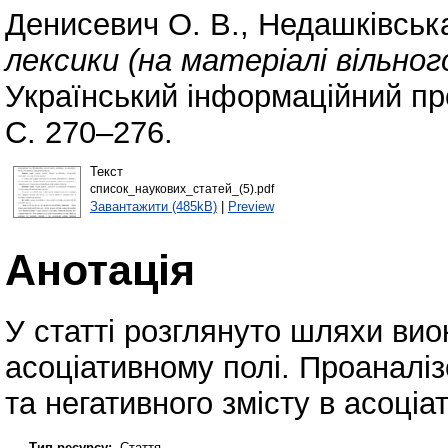
Денисевич О. В.
,
Недашківська
лексики (на матеріалі вільно
Український інформаційний про
С. 270–276.
Текст
список_наукових_статей_(5).pdf
Завантажити (485kB)
|
Preview
Анотація
У статті розглянуто шляхи ви
асоціативному полі. Проаналіз
та негативного змісту в асоці
Тип ресурсу:
Стаття