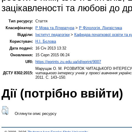
зацікавленості та любові до д
Тип ресурсу:
Стаття
Класифікатор:
P Мова та Література
>
P Філологія. Лінгвістика
Відділи:
Інститут педагогіки
>
Кафедра початкової освіти та 
Користувач:
Н.І. Бєлова
Дата подачі:
16 Січ 2013 13:32
Оновлення:
15 Серп 2015 06:24
URI:
https://eprints.zu.edu.ua/id/eprint/9007
Марущак О. М.
РОЗВИТОК ЧИТАЦЬКОГО ІНТЕРЕСУ
ДСТУ 8302:2015:
читацького інтересу учнів у проесі вивчення україн
2011. С. 143–150.
Дії ​​(потрібно ввійти)
Оглянути опис ресурсу