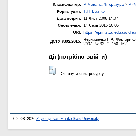
Класифікатор:
P Мова та Література
>
P Фі
Користувач:
Т.П. Войтко
Дата подачі:
11 Лист 2008 14:07
Оновлення:
14 Серп 2015 20:06
URI:
https://eprints.zu.edu.ua/id/ep
Чернишенко І. А.
Фактори фо
ДСТУ 8302:2015:
2007. № 32. С. 158–162.
Дії ​​(потрібно ввійти)
Оглянути опис ресурсу
© 2008–2026
Zhytomyr Ivan Franko State University