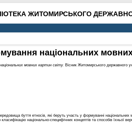
ЛІОТЕКА ЖИТОМИРСЬКОГО ДЕРЖАВНО
мування національних мовних 
аціональних мовних картин світу.
Вісник Житомирського державного уні
ередовища буття етносів, які беруть участь у формуванні національних м
 класифікацію національно-специфічних концептів та способів їхньої верб