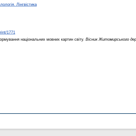
лологія. Лінгвістика
rint/1771
рмування національних мовних картин світу.
Вісник Житомирського дер