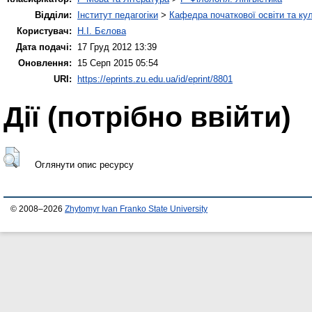
Відділи:
Інститут педагогіки
>
Кафедра початкової освіти та ку
Користувач:
Н.І. Бєлова
Дата подачі:
17 Груд 2012 13:39
Оновлення:
15 Серп 2015 05:54
URI:
https://eprints.zu.edu.ua/id/eprint/8801
Дії ​​(потрібно ввійти)
Оглянути опис ресурсу
© 2008–2026
Zhytomyr Ivan Franko State University