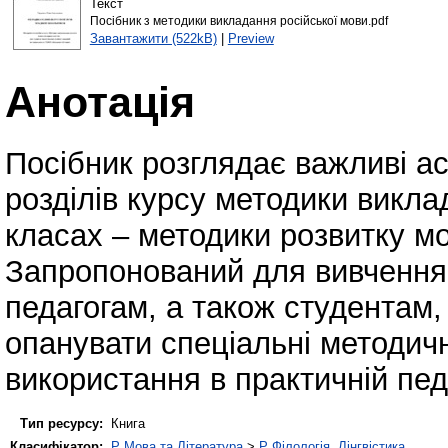
Текст
Посібник з методики викладання російської мови.pdf
Завантажити (522kB)
|
Preview
Анотація
Посібник розглядає важливі а
розділів курсу методики викла
класах – методики розвитку м
Запропонований для вивчення
педагогам, а також студентам,
опанувати спеціальні методичн
використання в практичній педа
Тип ресурсу:
Книга
Класифікатор:
P Мова та Література
>
P Філологія. Лінгвістика