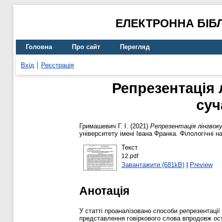
ЕЛЕКТРОННА БІБ
Головна
Про сайт
Перегляд
Вхід
Реєстрація
Репрезентація 
суч
Гримашевич Г. І.
(2021)
Репрезентація лінгвок
університету імені Івана Франка. Філологічні 
Текст
12.pdf
Завантажити (681kB)
|
Preview
Анотація
У статті проаналізовано способи репрезентаці
представлення говіркового слова впродовж ост