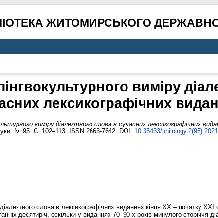
ЛІОТЕКА ЖИТОМИРСЬКОГО ДЕРЖАВНО
лінгвокультурного виміру діал
асних лексикографічних вида
ультурного виміру діалектного слова в сучасних лексикографічних вида
науки. № 95. С. 102–113. ISSN 2663-7642. DOI:
10.35433/philology.2(95).202
ї діалектного слова в лексикографічних виданнях кінця ХХ – початку ХХІ
анніх десятиріч, оскільки у виданнях 70–90-х років минулого сторіччя 