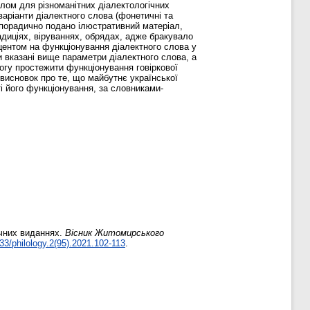
лом для різноманітних діалектологічних
варіанти діалектного слова (фонетичні та
 спорадично подано ілюстративний матеріал,
адиціях, віруваннях, обрядах, адже бракувало
кцентом на функціонування діалектного слова у
и вказані вище параметри діалектного слова, а
огу простежити функціонування говіркової
 висновок про те, що майбутнє української
і його функціонування, за словниками-
ічних виданнях.
Вісник Житомирського
33/philology.2(95).2021.102-113
.