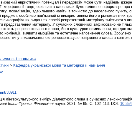
 виразний евристичний потенціал і передовсім може бути надійним джере
ії, морфології тощо, оскільки в словниках було вміщено інформацію про 
тику, локалізацію, здебільшого навіть із точністю до населеного пункту,
 предмет, особливо пов’язаний із використанням його в різноманітних тр
лексикографічних виданнях спосіб репрезентації матеріалу змістився з а
ети представлення матеріалу. У сучасних словниках зафіксовано не тільк
лентність репрезентованого слова, його культурне осмислення, що дає зм
тло номінації, виявити емоційне та естетичне наповнення слова. Зроблено
нового типу з максимальною репрезентацією говіркового слова в контекст
лологія. Лінгвістика
стики
>
Кафедра української мови та методики її навчання
ко
print/33911
ія лінгвокультурного виміру діалектного слова в сучасних лексикограф
ені Івана Франка. Філологічні науки
. 2021. № 95. С. 102–113. DOI:
10.354