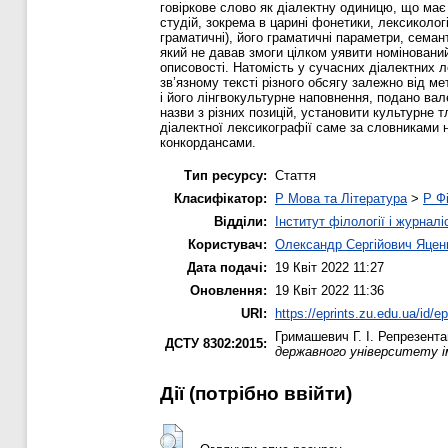
говіркове слово як діалектну одиницю, що має
студій, зокрема в царині фонетики, лексиколог
граматичні), його граматичні параметри, семан
який не давав змоги цілком уявити номінований
описовості. Натомість у сучасних діалектних 
зв’язному тексті різного обсягу залежно від м
і його лінгвокультурне наповнення, подано ва
назви з різних позицій, установити культурне 
діалектної лексикографії саме за словниками 
конкордансами.
Тип ресурсу:
Стаття
Класифікатор:
P Мова та Література
>
P Фі
Відділи:
Інститут філології і журналі
Користувач:
Олександр Сергійович Яцен
Дата подачі:
19 Квіт 2022 11:27
Оновлення:
19 Квіт 2022 11:36
URI:
https://eprints.zu.edu.ua/id/e
Гримашевич Г. І.
Репрезентац
ДСТУ 8302:2015:
державного університету ім
Дії ​​(потрібно ввійти)