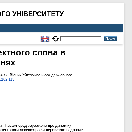
ГО УНІВЕРСИТЕТУ
ектного слова в
ннях
ннях.
Вісник Житомирського державного
1.102-113
.
 ст. Насамперед зауважено про динаміку
діалектологи-лексикографи переважно подавали