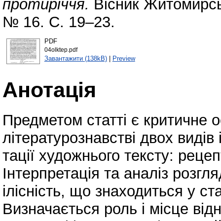
протиріччя.
Вісник Житомирськ
№ 16. С. 19–23.
PDF
04olktep.pdf
Завантажити (138kB)
|
Preview
Анотація
Предметом статті є критичне 
літературознавстві двох видів 
тації художнього тексту: рецеп
Інтерпретація та аналіз розгл
ілісність, що знаходиться у с
Визначається роль і місце від