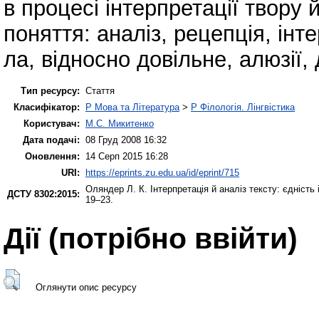
в процесі інтерпретації твору 
поняття: аналіз, рецепція, інт
ла, відносно довільне, алюзії, д
Тип ресурсу:
Стаття
Класифікатор:
P Мова та Література
>
P Філологія. Лінгвістика
Користувач:
М.С. Микитенко
Дата подачі:
08 Груд 2008 16:32
Оновлення:
14 Серп 2015 16:28
URI:
https://eprints.zu.edu.ua/id/eprint/715
Оляндер Л. К.
Інтерпретація й аналіз тексту: єдність 
ДСТУ 8302:2015:
19–23.
Дії ​​(потрібно ввійти)
Оглянути опис ресурсу