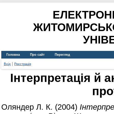
ЕЛЕКТРОН
ЖИТОМИРСЬК
УНІВ
Головна
Про сайт
Перегляд
Вхід
Реєстрація
Інтерпретація й ан
про
Оляндер Л. К.
(2004)
Інтерпре