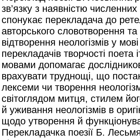
зв’язку з наявністю численних
спонукає перекладача до рете
авторського словотворення та 
відтворення неологізмів у мов
перекладачів творчості поета 
мовами допомагає дослідников
врахувати труднощі, що постаю
лексеми чи творення неологіз
світоглядом митця, стилем йо
й уживання неологізмів в ориг
щодо утворення й функціонува
Перекладачка поезії Б. Лесьм