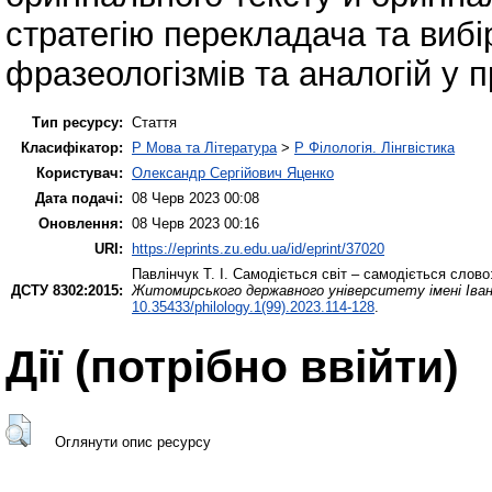
стратегію перекладача та вибі
фразеологізмів та аналогій у 
Тип ресурсу:
Стаття
Класифікатор:
P Мова та Література
>
P Філологія. Лінгвістика
Користувач:
Олександр Сергійович Яценко
Дата подачі:
08 Черв 2023 00:08
Оновлення:
08 Черв 2023 00:16
URI:
https://eprints.zu.edu.ua/id/eprint/37020
Павлінчук Т. І.
Самодіється світ – самодіється слово
ДСТУ 8302:2015:
Житомирського державного університету імені Івана
10.35433/philology.1(99).2023.114-128
.
Дії ​​(потрібно ввійти)
Оглянути опис ресурсу