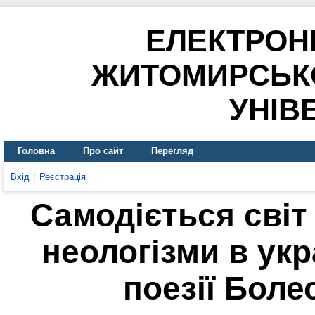
ЕЛЕКТРОН
ЖИТОМИРСЬК
УНІВ
Головна
Про сайт
Перегляд
Вхід
Реєстрація
Самодіється світ
неологізми в ук
поезії Бол