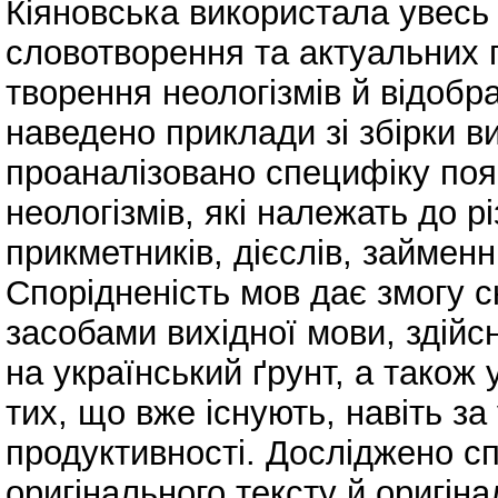
Кіяновська використала увесь
словотворення та актуальних 
творення неологізмів й відобр
наведено приклади зі збірки в
проаналізовано специфіку поя
неологізмів, які належать до р
прикметників, дієслів, займенни
Спорідненість мов дає змогу 
засобами вихідної мови, здій
на український ґрунт, а також
тих, що вже існують, навіть з
продуктивності. Досліджено сп
оригінального тексту й оригін