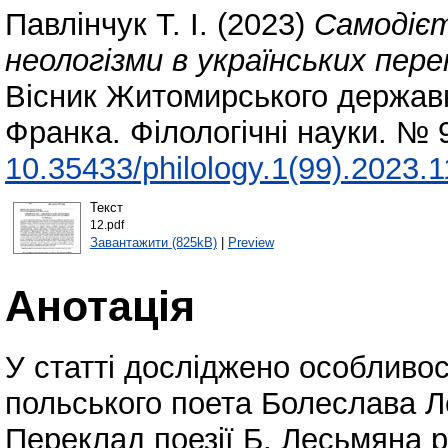
Павлінчук Т. І.
(2023)
Самодієт
неологізми в українських пере
Вісник Житомирського державно
Франка. Філологічні науки. № 
10.35433/philology.1(99).2023.
Текст
12.pdf
Завантажити (825kB)
|
Preview
Анотація
У статті досліджено особливос
польського поета Болеслава 
Переклад поезії Б. Лесьмяна 