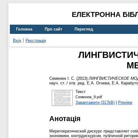
ЕЛЕКТРОННА БІБ
Головна
Про сайт
Перегляд
Вхід
Реєстрація
ЛИНГВИСТИ
М
Семенюк І. С.
(2013)
ЛИНГВИСТИЧЕСКОЕ МО
науч. ст. / отв. ред. Е.А. Огнева, Е.А. Карабуто
Текст
Семенюк_9.pdf
Завантажити (317kB)
|
Preview
Анотація
Меритократический дискурс представляет собо
экономики, контрдискурсии, публичной рито