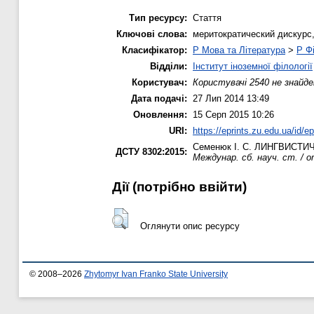
Тип ресурсу:
Стаття
Ключові слова:
меритократический дискурс
Класифікатор:
P Мова та Література
>
P Фі
Відділи:
Інститут іноземної філології
Користувач:
Користувачі 2540 не знайде
Дата подачі:
27 Лип 2014 13:49
Оновлення:
15 Серп 2015 10:26
URI:
https://eprints.zu.edu.ua/id/e
Семенюк І. С.
ЛИНГВИСТИЧ
ДСТУ 8302:2015:
Междунар. сб. науч. ст. / о
Дії ​​(потрібно ввійти)
Оглянути опис ресурсу
© 2008–2026
Zhytomyr Ivan Franko State University