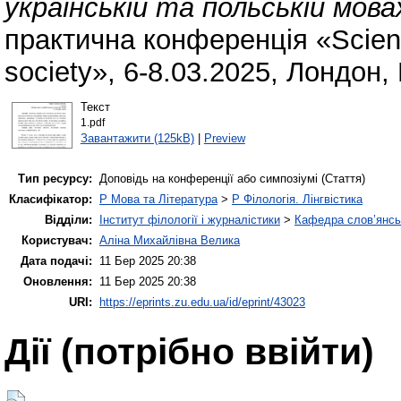
українській та польській мова
практична конференція «Scient
society», 6-8.03.2025, Лондон,
Текст
1.pdf
Завантажити (125kB)
|
Preview
Тип ресурсу:
Доповідь на конференції або симпозіумі (Стаття)
Класифікатор:
P Мова та Література
>
P Філологія. Лінгвістика
Відділи:
Інститут філології і журналістики
>
Кафедра слов’янськ
Користувач:
Аліна Михайлівна Велика
Дата подачі:
11 Бер 2025 20:38
Оновлення:
11 Бер 2025 20:38
URI:
https://eprints.zu.edu.ua/id/eprint/43023
Дії ​​(потрібно ввійти)