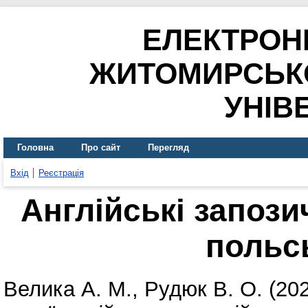
ЕЛЕКТРОН
ЖИТОМИРСЬК
УНІВ
Головна
Про сайт
Перегляд
Вхід
Реєстрація
Англійські запози
польс
Велика А. М.
,
Рудюк В. О.
(20