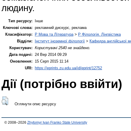
людину.
Тип ресурсу:
Інше
Ключові слова:
рекламний дискурс, реклама
Класифікатор:
P Мова та Література
>
P Філологія. Лінгвістика
Відділи:
Інститут іноземної філології
>
Кафедра англійської мо
Користувач:
Користувачі 2540 не знайдено.
Дата подачі:
24 Вер 2014 09:29
Оновлення:
15 Серп 2015 11:14
URI:
https://eprints.zu.edu.ua/id/eprint/12752
Дії ​​(потрібно ввійти)
Оглянути опис ресурсу
© 2008–2026
Zhytomyr Ivan Franko State University