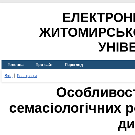
ЕЛЕКТРОН
ЖИТОМИРСЬК
УНІВ
Головна
Про сайт
Перегляд
Вхід
Реєстрація
Особливост
семасіологічних 
ди