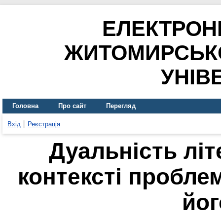
ЕЛЕКТРОН
ЖИТОМИРСЬК
УНІВ
Головна
Про сайт
Перегляд
Вхід
Реєстрація
Дуальність літ
контексті пробле
йог