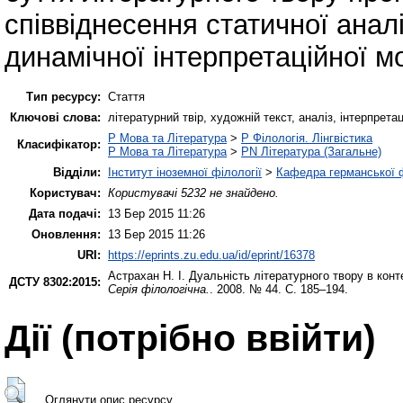
співвіднесення статичної анал
динамічної інтерпретаційної мо
Тип ресурсу:
Стаття
Ключові слова:
літературний твір, художній текст, аналіз, інтерпрет
P Мова та Література
>
P Філологія. Лінгвістика
Класифікатор:
P Мова та Література
>
PN Література (Загальне)
Відділи:
Інститут іноземної філології
>
Кафедра германської фі
Користувач:
Користувачі 5232 не знайдено.
Дата подачі:
13 Бер 2015 11:26
Оновлення:
13 Бер 2015 11:26
URI:
https://eprints.zu.edu.ua/id/eprint/16378
Астрахан Н. І.
Дуальність літературного твору в конт
ДСТУ 8302:2015:
Серія філологічна.
. 2008. № 44. С. 185–194.
Дії ​​(потрібно ввійти)
Оглянути опис ресурсу