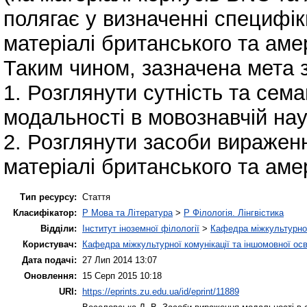
полягає у визначенні специфік
матеріалі британського та аме
Таким чином, зазначена мета 
1. Розглянути сутність та сем
модальності в мовознавчій нау
2. Розглянути засоби вираженн
матеріалі британського та аме
Тип ресурсу:
Стаття
Класифікатор:
P Мова та Література
>
P Філологія. Лінгвістика
Відділи:
Інститут іноземної філології
>
Кафедра міжкультурної 
Користувач:
Кафедра міжкультурної комунікації та іншомовної осв
Дата подачі:
27 Лип 2014 13:07
Оновлення:
15 Серп 2015 10:18
URI:
https://eprints.zu.edu.ua/id/eprint/11889