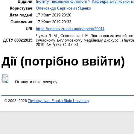
Відділи:
Інститут іноземної філології
>
Кафедра англійської мо
Користувач:
Олександр Сергійович Яценко
Дата подачі:
17 Жовт 2019 20:26
Оновлення:
17 Жовт 2019 20:33
URI:
https://eprints.zu.edu.ua/id/eprint/29911
Чумак Л. М.
,
Сніховська І. Е.
Лінгвопрагматичний пот
ДСТУ 8302:2015:
сучасному англомовному медійному дискурсі.
Науков
2019. № 7(75). С. 47–51.
Дії ​​(потрібно ввійти)
Оглянути опис ресурсу
© 2008–2026
Zhytomyr Ivan Franko State University