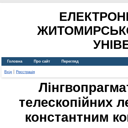
ЕЛЕКТРОН
ЖИТОМИРСЬК
УНІВ
Головна
Про сайт
Перегляд
Вхід
Реєстрація
Лінгвопрагма
телескопійних л
константним к