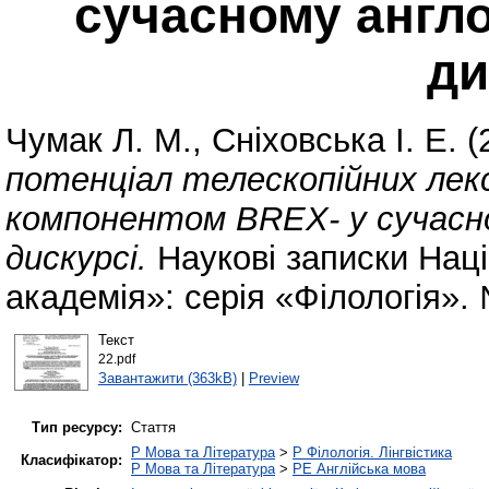
сучасному англ
ди
Чумак Л. М.
,
Сніховська І. Е.
(
потенціал телескопійних лек
компонентом BREX- у сучасн
дискурсі.
Наукові записки Наці
академія»: серія «Філологія». 
Текст
22.pdf
Завантажити (363kB)
|
Preview
Тип ресурсу:
Стаття
P Мова та Література
>
P Філологія. Лінгвістика
Класифікатор:
P Мова та Література
>
PE Англійська мова