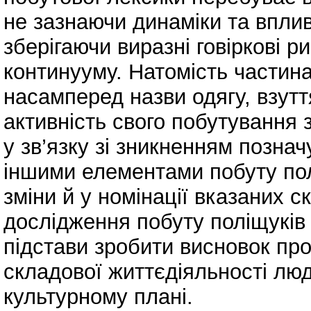
не зазнаючи динаміки та вплив
зберігаючи виразні говіркові 
континууму. Натомість частина
насамперед назви одягу, взут
активність свого побутування 
у зв’язку зі зникненням позна
іншими елементами побуту пол
зміни й у номінації вказаних с
дослідження побуту поліщуків 
підстави зробити висновок про 
складової життєдіяльності люди
культурному плані.