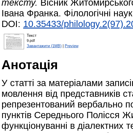
тексту.
Вісник Житомирського
Івана Франка. Філологічні нау
DOI:
10.35433/philology.2(97).
Текст
9.pdf
Завантажити (1MB)
|
Preview
Анотація
У статті за матеріалами записі
мовлення від представників с
репрезентований вербально по
пунктів Середнього Полісся Ж
функціонуванні в діалектних т