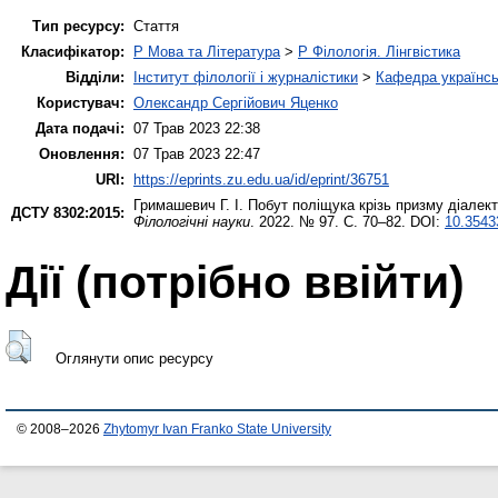
Тип ресурсу:
Стаття
Класифікатор:
P Мова та Література
>
P Філологія. Лінгвістика
Відділи:
Інститут філології і журналістики
>
Кафедра українсь
Користувач:
Олександр Сергійович Яценко
Дата подачі:
07 Трав 2023 22:38
Оновлення:
07 Трав 2023 22:47
URI:
https://eprints.zu.edu.ua/id/eprint/36751
Гримашевич Г. І.
Побут поліщука крізь призму діалект
ДСТУ 8302:2015:
Філологічні науки
. 2022. № 97. С. 70–82. DOI:
10.35433
Дії ​​(потрібно ввійти)
Оглянути опис ресурсу
© 2008–2026
Zhytomyr Ivan Franko State University