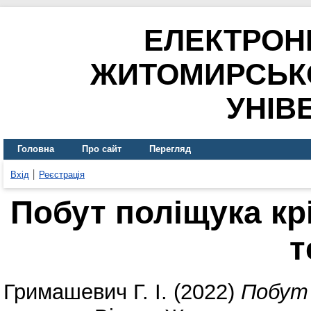
ЕЛЕКТРОН
ЖИТОМИРСЬК
УНІВ
Головна
Про сайт
Перегляд
Вхід
Реєстрація
Побут поліщука кр
т
Гримашевич Г. І.
(2022)
Побут 