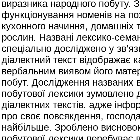
виразника народного побуту. 
функціонування номенів на поз
кухонного начиння, домашніх 
рослин. Названі лексико-семан
спеціально досліджено у зв’яз
діалектний текст відображає к
вербальним виявом його матері
побут. Дослідження названих 
побутової лексики зумовлено 
діалектних текстів, адже інф
про своє повсякдення, господ
найбільше. Зроблено висновок
побутової лексики перебуває в