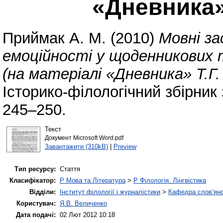
«Дневника»
Приймак А. М.
(2010)
Мовні за
емоційності у щоденникових 
(на матеріалі «Дневника» Т.Г.
Історико-філологічний збірник
245–250.
Текст
Документ Microsoft Word.pdf
Завантажити (310kB)
|
Preview
Тип ресурсу:
Стаття
Класифікатор:
P Мова та Література
>
P Філологія. Лінгвістика
Відділи:
Інститут філології і журналістики
>
Кафедра слов’янсь
Користувач:
Я.В. Величенко
Дата подачі:
02 Лют 2012 10:18