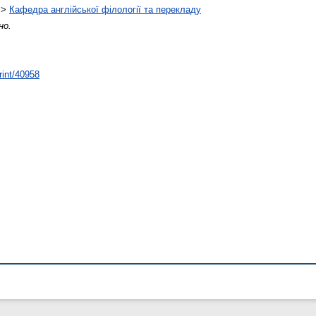
>
Кафедра англійської філології та перекладу
но.
rint/40958