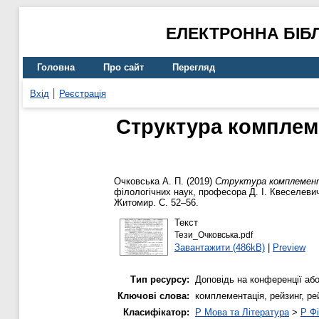
ЕЛЕКТРОННА БІБ
Головна
Про сайт
Перегляд
Вхід
Реєстрація
Структура комплеме
Очковська А. П.
(2019)
Структура комплементац
філологічних наук, професора Д. І. Квеселевич
Житомир. С. 52–56.
Текст
Тези_Очковська.pdf
Завантажити (486kB)
|
Preview
Тип ресурсу:
Доповідь на конференції або
Ключові слова:
комплементація, рейзинг, ре
Класифікатор:
P Мова та Література
>
P Фі