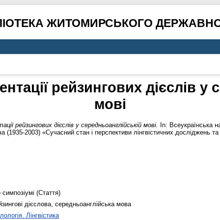
ЛІОТЕКА ЖИТОМИРСЬКОГО ДЕРЖАВНО
нтації рейзингових дієслів у 
мові
ії рейзингових дієслів у середньоанглійській мові.
In: Всеукраїнська н
а (1935-2003) «Сучасний стан і перспективи лінгвістичних досліджень та
 симпозіумі (Стаття)
йзингові дієслова, середньоанглійська мова
лологія. Лінгвістика