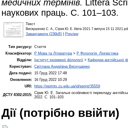
медичних термінів.
Littera Scr
наукових праць. С. 101–103.
Текст
Вискушенко С. А., Сірик Ю. Е. litera 2021 7 випуск 15 11 2021.pd
Завантажити (236kB)
|
Preview
Тип ресурсу:
Стаття
Класифікатор:
P Мова та Література
>
P Філологія. Лінгвістика
Відділи:
Інститут іноземної філології
>
Кафедра англійської ф
Користувач:
Світлана Андріївна Вискушенко
Дата подачі:
15 Груд 2022 17:48
Оновлення:
16 Груд 2022 10:29
URI:
https://eprints.zu.edu.ua/id/eprint/35559
Сірик Ю. Е.
Загальні особливості перекладу англійсь
ДСТУ 8302:2015:
2022. С. 101–103.
Дії ​​(потрібно ввійти)