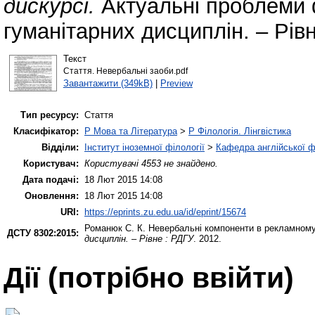
дискурсі.
Актуальні проблеми ф
гуманітарних дисциплін. – Рівн
Текст
Стаття. Невербальні заоби.pdf
Завантажити (349kB)
|
Preview
Тип ресурсу:
Стаття
Класифікатор:
P Мова та Література
>
P Філологія. Лінгвістика
Відділи:
Інститут іноземної філології
>
Кафедра англійської ф
Користувач:
Користувачі 4553 не знайдено.
Дата подачі:
18 Лют 2015 14:08
Оновлення:
18 Лют 2015 14:08
URI:
https://eprints.zu.edu.ua/id/eprint/15674
Романюк С. К.
Невербальні компоненти в рекламному
ДСТУ 8302:2015:
дисциплін. – Рівне : РДГУ
. 2012.
Дії ​​(потрібно ввійти)