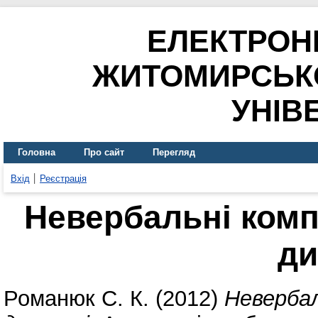
ЕЛЕКТРОН
ЖИТОМИРСЬК
УНІВ
Головна
Про сайт
Перегляд
Вхід
Реєстрація
Невербальні ком
ди
Романюк С. К.
(2012)
Неверба