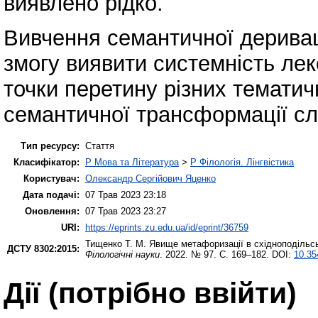
виявлено рідко.
Вивчення семантичної дериваці
змогу виявити системність лек
точки перетину різних тематичн
семантичної трансформації сл
Тип ресурсу:
Стаття
Класифікатор:
P Мова та Література
>
P Філологія. Лінгвістика
Користувач:
Олександр Сергійович Яценко
Дата подачі:
07 Трав 2023 23:18
Оновлення:
07 Трав 2023 23:27
URI:
https://eprints.zu.edu.ua/id/eprint/36759
Тищенко Т. М.
Явище метафоризації в східноподільсь
ДСТУ 8302:2015:
Філологічні науки
. 2022. № 97. С. 169–182. DOI:
10.35
Дії ​​(потрібно ввійти)