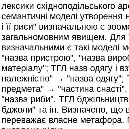
лексики східноподільського ар
семантичні моделі утворення 
і її риси" визначальною є зоо
загальномовним явищем. Для 
визначальними є такі моделі м
"назва пристрою", "назва вироб
матеріалу"; ТГЛ назв одягу і в
належністю" → "назва одягу"; 
предмета" → "частина снасті",
"назва риби", ТГЛ бджільництв
бджоли" та ін. Визначено, що 
переважає власне метафора. 