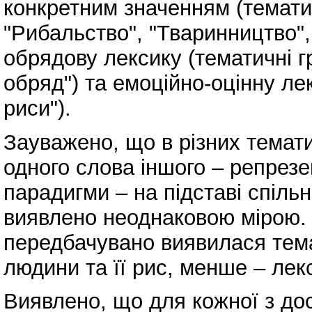
конкретним значенням (тематич
"Рибальство", "Тваринництво", "
обрядову лексику (тематичні г
обряд") та емоційно-оцінну лек
риси").
Зауважено, що в різних темат
одного слова іншого – репрезе
парадигми – на підставі спіль
виявлено неоднаковою мірою
передбачувано виявилася тема
людини та її рис, менше – лек
Виявлено, що для кожної з до