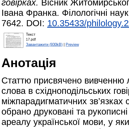
говірках.
Вісник Житомирського
Івана Франка. Філологічні нау
7642. DOI:
10.35433/philology.
Текст
17.pdf
Завантажити (930kB)
|
Preview
Анотація
Статтю присвячено вивченню 
слова в східноподільських гові
міжпарадигматичних зв’язках 
обрано друковані та рукописні
ареалу української мови, у як