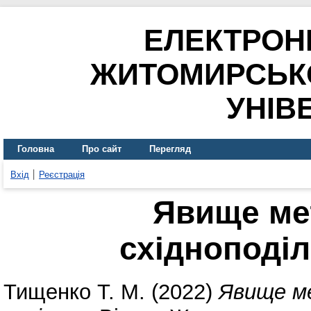
ЕЛЕКТРОН
ЖИТОМИРСЬК
УНІВ
Головна
Про сайт
Перегляд
Вхід
Реєстрація
Явище ме
східноподіл
Тищенко Т. М.
(2022)
Явище ме