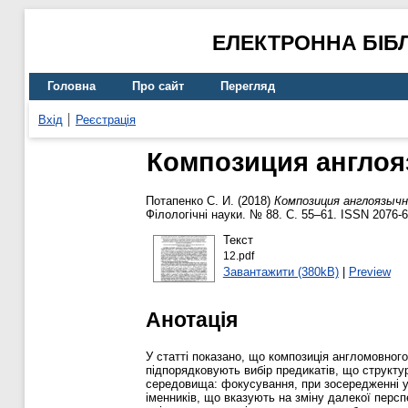
ЕЛЕКТРОННА БІБ
Головна
Про сайт
Перегляд
Вхід
Реєстрація
Композиция англоя
Потапенко С. И.
(2018)
Композиция англоязыч
Філологічні науки. № 88. С. 55–61. ISSN 2076-
Текст
12.pdf
Завантажити (380kB)
|
Preview
Анотація
У статті показано, що композиція англомовного
підпорядковують вибір предикатів, що структ
середовища: фокусування, при зосередженні ува
іменників, що вказують на зміну далекої пер