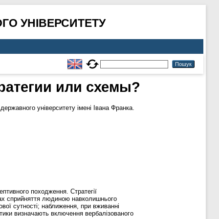
ГО УНІВЕРСИТЕТУ
ратегии или схемы?
державного університету імені Івана Франка.
цептивного походження. Стратегії
інах сприйняття людиною навколишнього
ової сутності; наближення, при вживанні
ктики визначають включення вербалізованого