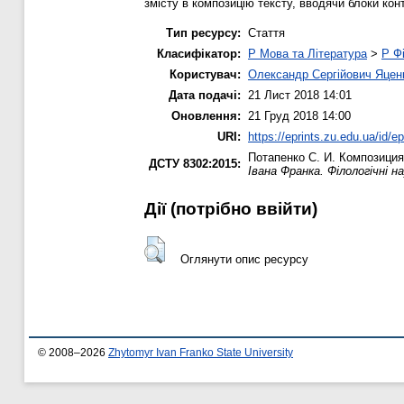
змісту в композицію тексту, вводячи блоки кон
Тип ресурсу:
Стаття
Класифікатор:
P Мова та Література
>
P Фі
Користувач:
Олександр Сергійович Яцен
Дата подачі:
21 Лист 2018 14:01
Оновлення:
21 Груд 2018 14:00
URI:
https://eprints.zu.edu.ua/id/e
Потапенко С. И.
Композиция 
ДСТУ 8302:2015:
Івана Франка. Філологічні н
Дії ​​(потрібно ввійти)
Оглянути опис ресурсу
© 2008–2026
Zhytomyr Ivan Franko State University