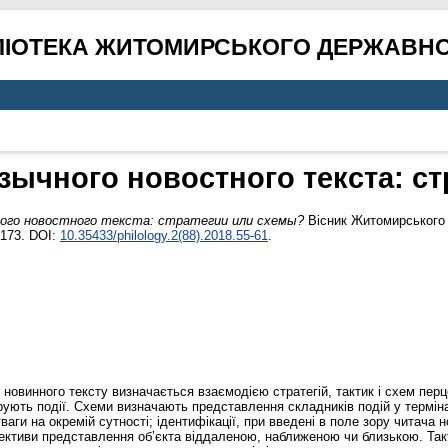
ЛІОТЕКА ЖИТОМИРСЬКОГО ДЕРЖАВНО
зычного новостного текста: ст
ного новостного текста: стратегии или схемы?
Вісник Житомирського 
6173. DOI:
10.35433/philology.2(88).2018.55-61
.
 новинного тексту визначається взаємодією стратегій, тактик і схем пер
урують події. Схеми визначають представлення складників подій у терм
ги на окремій сутності; ідентифікації, при введені в поле зору читача н
спективи представлення об’єкта віддаленою, наближеною чи близькою. Та