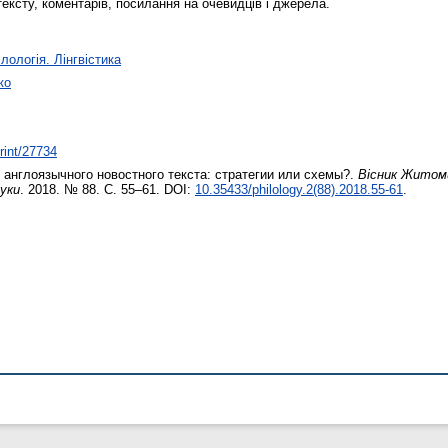
тексту, коментарів, посилання на очевидців і джерела.
лологія. Лінгвістика
ко
print/27734
англоязычного новостного текста: стратегии или схемы?.
Вісник Житоми
ауки
. 2018. № 88. С. 55–61. DOI:
10.35433/philology.2(88).2018.55-61
.