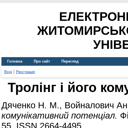
ЕЛЕКТРОН
ЖИТОМИРСЬК
УНІВ
Головна
Про сайт
Перегляд
Вхід
Реєстрація
Тролінг і його ко
Дяченко Н. М.
,
Войналович Ан
комунікативний потенціал.
Фі
55. ISSN 2664-4495.