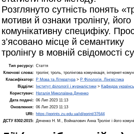
Розглянуто сутність понять «т
мотиви й ознаки тролінгу, його
комунікативну специфіку. Прос
з’ясовано місце й семантику
тролінгу в мовній свідомості с
Тип ресурсу:
Стаття
Ключові слова:
тролінг, троль, тролінгова комунікація, інтернет-комун
Класифікатор:
P Мова та Література
>
P Філологія. Лінгвістика
Відділи:
Інститут філології і журналістики
>
Кафедра українсь
Користувач:
Наталія Миколаївна Дяченко
Дата подачі:
06 Лип 2023 11:13
Оновлення:
06 Лип 2023 11:13
URI:
https://eprints.zu.edu.ua/id/eprint/37644
ДСТУ 8302:2015:
Дяченко Н. М.
,
Войналович Анна
Тролінг і його комун