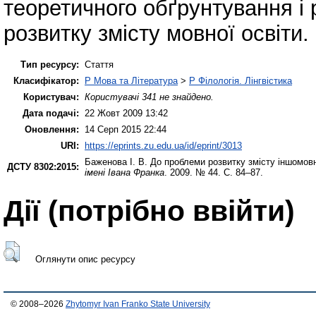
теоретичного обґрунтування і 
розвитку змісту мовної освіти.
Тип ресурсу:
Стаття
Класифікатор:
P Мова та Література
>
P Філологія. Лінгвістика
Користувач:
Користувачі 341 не знайдено.
Дата подачі:
22 Жовт 2009 13:42
Оновлення:
14 Серп 2015 22:44
URI:
https://eprints.zu.edu.ua/id/eprint/3013
Баженова І. В.
До проблеми розвитку змісту іншомовн
ДСТУ 8302:2015:
імені Івана Франка
. 2009. № 44. С. 84–87.
Дії ​​(потрібно ввійти)
Оглянути опис ресурсу
© 2008–2026
Zhytomyr Ivan Franko State University