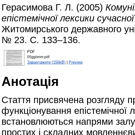
Герасимова Г. Л.
(2005)
Комун
епістемічної лексики сучасної
Житомирського державного уні
№ 23. С. 133–136.
PDF
05gglsnm.pdf
Завантажити (156kB)
|
Preview
Анотація
Стаття присвячена розгляду п
функціонування епістемічної л
встановлюються напрями залуч
простих і складних мовленнєви