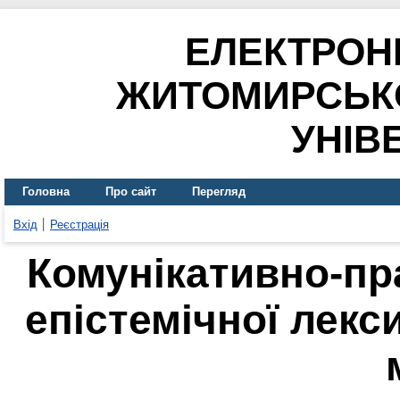
ЕЛЕКТРОН
ЖИТОМИРСЬК
УНІВ
Головна
Про сайт
Перегляд
Вхід
Реєстрація
Комунікативно-пр
епістемічної лекс