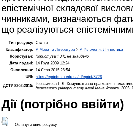
епістемічної складової вислов
чинниками, визначаються фатич
що реалізуються епістемічним
Тип ресурсу:
Стаття
Класифікатор:
P Мова та Література
>
P Філологія. Лінгвістика
Користувач:
Користувачі 341 не знайдено.
Дата подачі:
14 Груд 2009 12:24
Оновлення:
14 Серп 2015 23:54
URI:
https://eprints.zu.edu.ua/id/eprint/3726
Герасимова Г. Л.
Комунікативно-прагматичні властивос
ДСТУ 8302:2015:
державного університету імені Івана Франка
. 2005.
Дії ​​(потрібно ввійти)
Оглянути опис ресурсу