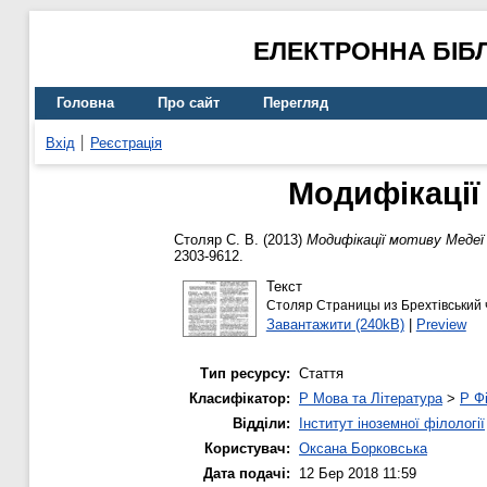
ЕЛЕКТРОННА БІБ
Головна
Про сайт
Перегляд
Вхід
Реєстрація
Модифікації
Столяр С. В.
(2013)
Модифікації мотиву Меде
2303-9612.
Текст
Столяр Страницы из Брехтівський ч
Завантажити (240kB)
|
Preview
Тип ресурсу:
Стаття
Класифікатор:
P Мова та Література
>
P Фі
Відділи:
Інститут іноземної філології
Користувач:
Оксана Борковська
Дата подачі:
12 Бер 2018 11:59