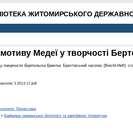
ЛІОТЕКА ЖИТОМИРСЬКОГО ДЕРЖАВНО
 мотиву Медеї у творчості Берт
ї у творчості Бертольта Брехта.
Брехтівський часопис (Brecht-Heft): ст
асопис 3 2013-17.pdf
лологія. Лінгвістика
>
Кафедра германської філології та зарубіжної літератури