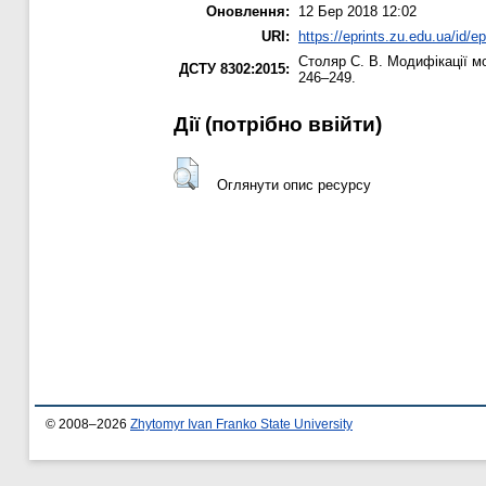
Оновлення:
12 Бер 2018 12:02
URI:
https://eprints.zu.edu.ua/id/e
Столяр С. В.
Модифікації мо
ДСТУ 8302:2015:
246–249.
Дії ​​(потрібно ввійти)
Оглянути опис ресурсу
© 2008–2026
Zhytomyr Ivan Franko State University