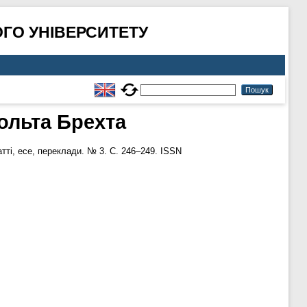
ГО УНІВЕРСИТЕТУ
ольта Брехта
атті, есе, переклади. № 3. С. 246–249. ISSN