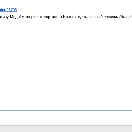
print/26706
тиву Медеї у творчості Бертольта Брехта.
Брехтівський часопис (Brecht