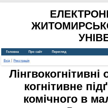
ЕЛЕКТРОН
ЖИТОМИРСЬК
УНІВ
Головна
Про сайт
Перегляд
Вхід
Реєстрація
Лінгвокогнітивні 
когнітивне пі
комічного в ма