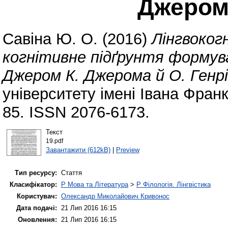
Джерома
Савіна Ю. О.
(2016)
Лінгвоког
когнітивне підґрунтя формува
Джером К. Джерома й О. Генрі
університету імені Івана Франк
85. ISSN 2076-6173.
Текст
19.pdf
Завантажити (612kB)
|
Preview
Тип ресурсу:
Стаття
Класифікатор:
P Мова та Література
>
P Філологія. Лінгвістика
Користувач:
Олександр Миколайович Кривонос
Дата подачі:
21 Лип 2016 16:15
Оновлення:
21 Лип 2016 16:15