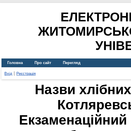
ЕЛЕКТРОН
ЖИТОМИРСЬК
УНІВ
Головна
Про сайт
Перегляд
Вхід
Реєстрація
Назви хлібних 
Котляревсь
Екзаменаційний 