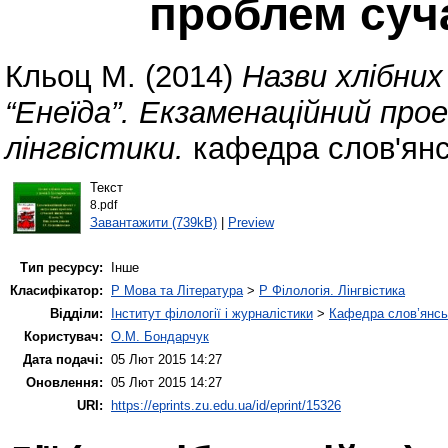
проблем суча
Кльоц М.
(2014)
Назви хлібних
“Енеїда”. Екзаменаційний про
лінгвістики.
кафедра слов'янсь
Текст
8.pdf
Завантажити (739kB)
|
Preview
Тип ресурсу:
Інше
Класифікатор:
P Мова та Література
>
P Філологія. Лінгвістика
Відділи:
Інститут філології і журналістики
>
Кафедра слов’янськ
Користувач:
О.М. Бондарчук
Дата подачі:
05 Лют 2015 14:27
Оновлення:
05 Лют 2015 14:27
URI:
https://eprints.zu.edu.ua/id/eprint/15326