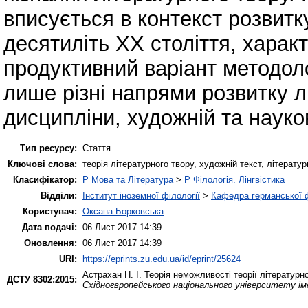
вписується в контекст розвитк
десятиліть ХХ століття, харак
продуктивний варіант методоло
лише різні напрями розвитку лі
дисципліни, художній та науко
Тип ресурсу:
Стаття
Ключові слова:
теорія літературного твору, художній текст, літерату
Класифікатор:
P Мова та Література
>
P Філологія. Лінгвістика
Відділи:
Інститут іноземної філології
>
Кафедра германської фі
Користувач:
Оксана Борковська
Дата подачі:
06 Лист 2017 14:39
Оновлення:
06 Лист 2017 14:39
URI:
https://eprints.zu.edu.ua/id/eprint/25624
Астрахан Н. І.
Теорія неможливості теорії літературн
ДСТУ 8302:2015:
Східноєвропейського національного університету іме