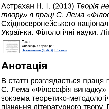
Астрахан Н. І.
(2013)
Теорія н
твору» в праці С. Лема «Філо
Східноєвропейського національ
Українки. Філологічні науки. Л
Текст
Философия случая.pdf
Завантажити (184kB)
|
Preview
Анотація
В статті розглядається праця
С. Лема «Філософія випадку» на
зокрема теоретико-методологі
пізнання літературного твору.