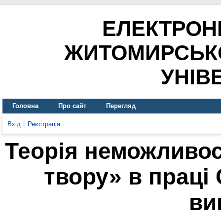
ЕЛЕКТРОН
ЖИТОМИРСЬК
УНІВ
Головна
Про сайт
Перегляд
Вхід
Реєстрація
Теорія неможливост
твору» в праці
ви