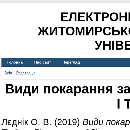
ЕЛЕКТРОН
ЖИТОМИРСЬК
УНІВ
Головна
Про сайт
Перегляд
Вхід
Реєстрація
Види покарання за
І
Лєднік О. В.
(2019)
Види покара