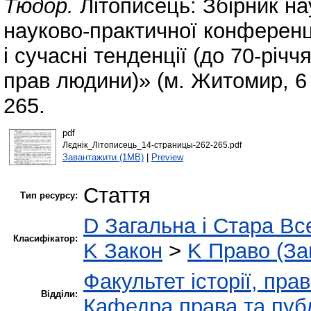
Тюдор.
Літописець: Збірник на
науково-практичної конференц
і сучасні тенденції (до 70-річ
прав людини)» (м. Житомир, 6 
265.
pdf
Лєднік_Літописець_14-страницы-262-265.pdf
Завантажити (1MB)
|
Preview
Стаття
Тип ресурсу:
D Загальна і Стара Все
Класифікатор:
K Закон
>
K Право (За
Факультет історії, пра
Відділи:
Кафедра права та публ