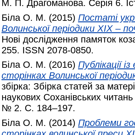
М. П. Драгоманова. Серія 6. Іс
Біла О. М.
(2015)
Постаті укр
Волинської періодики ХІХ – по
Нові дослідження памяток коза
255. ISSN 2078-0850.
Біла О. М.
(2016)
Публікації і
сторінках Волинської періодик
збірка: Збірка статей за мате
наукових Соханівських читань (
№ 2. С. 184–197.
Біла О. М.
(2014)
Проблеми го
сторінках волинської преси XI