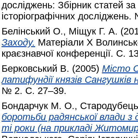
досліджень: Збірник статей з
історіографічних досліджень. 
Белінський О.
,
Міщук Г. А.
(20
Заходу.
Матеріали Х Волинсько
краєзнавчої конференції. С. 1
Берковський В.
(2005)
Місто 
латифундії князів Сангушків н
№ 2. С. 27–39.
Бондарчук М. О.
,
Стародубець 
боротьби радянської влади з
ті роки (на прикладі Житоми