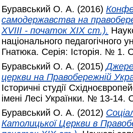
Буравський О. А.
(2016)
Конфе
самодержавства на правобереж
XVIII - початок XIX ст.).
Науко
національного педагогічного у
Гнатюка. Серія: Історія. № 1. 
Буравський О. А.
(2015)
Джере
церкви на Правобережній Украї
Історичні студії Східноєвропе
імені Лесі Українки. № 13-14. С
Буравський О. А.
(2012)
Соціа
Католицької Церкви в Правобер