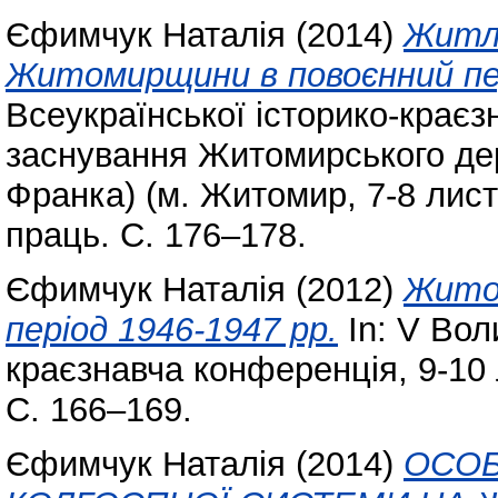
Єфимчук Наталія
(2014)
Житло
Житомирщини в повоєнний пе
Всеукраїнської історико-краєз
заснування Житомирського дер
Франка) (м. Житомир, 7-8 лист
праць. С. 176–178.
Єфимчук Наталія
(2012)
Житом
період 1946-1947 рр.
In: V Вол
краєзнавча конференція, 9-10
С. 166–169.
Єфимчук Наталія
(2014)
ОСОБ