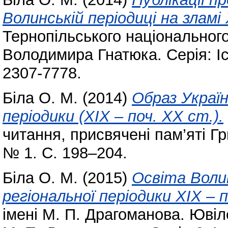
Волинській періодиці на зламі
Тернопільського національного
Володимира Гнатюка. Серія: Іс
2307-7778.
Біла О. М.
(2014)
Образ Україн
періодики (ХІХ – поч. ХХ ст.).
читання, присвячені пам’яті Гр
№ 1. С. 198–204.
Біла О. М.
(2015)
Освіта Волин
регіональної періодики ХІХ – 
імені М. П. Драгоманова. Ювіл