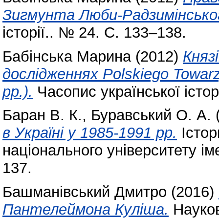
Зигмунта Люби-Радзимінськог
історії.. № 24. С. 133–138.
Бабінська Марина
(2012)
Княз
дослідженнях Polskiego Towarz
рр.).
Часопис української істор
Баран В. К.
,
Буравський О. А.
в Україні у 1985-1991 рр.
Істор
національного університету іме
137.
Башманівський Дмитро
(2016)
Пантелеймона Куліша.
Науков