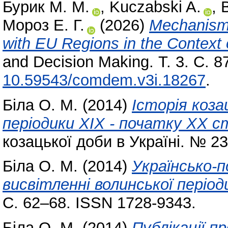
Бурик М. М.
,
Kuczabski A.
,
Мороз Е. Г.
(2026)
Mechanisms
with EU Regions in the Context o
and Decision Making. Т. 3. С. 
10.59543/comdem.v3i.18267
.
Біла О. М.
(2014)
Історія коза
періодики ХІХ - початку ХХ 
козацької доби в Україні. № 23
Біла О. М.
(2014)
Українсько-п
висвітленні волинської період
С. 62–68. ISSN 1728-9343.
Біла О. М.
(2014)
Публікації п