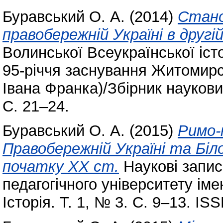
Буравський О. А.
(2014)
Стано
правобережній Україні в другі
Волинської Всеукраїнської іст
95-річчя заснування Житомирс
Івана Франка)/Збірник наукови
С. 21–24.
Буравський О. А.
(2015)
Римо-
Правобережній Україні та Білор
початку ХХ ст.
Наукові запис
педагогічного університету ім
Історія. Т. 1, № 3. С. 9–13. IS