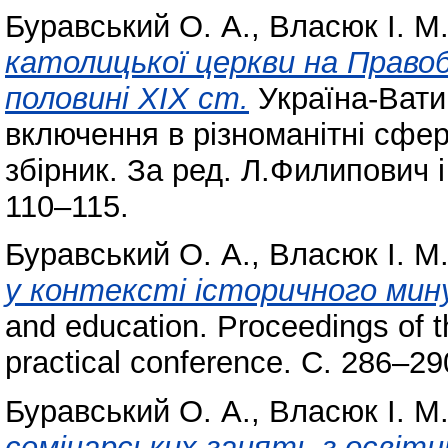
Буравський О. А.
,
Власюк І. М
католицької церкви на Правобе
половині ХІХ ст.
Україна-Ватик
включення в різноманітні сфер
збірник. За ред. Л.Филипович і
110–115.
Буравський О. А.
,
Власюк І. М
у контексті історичного мин
and education. Proceedings of th
practical conference. С. 286–29
Буравський О. А.
,
Власюк І. М
семінарських занять з освітн