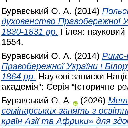
Буравський О. А.
(2014)
Польс
духовенство Правобережної У
1830-1831 рр.
Гілея: науковий 
1554.
Буравський О. А.
(2014)
Римо-
Правобережної України і Білор
1864 рр.
Наукові записки Наці
академія”: Серія “Історичне ре
Буравський О. А.
(2026)
Мето
семінарських занять з освітн
країн Азії та Африки» для зд