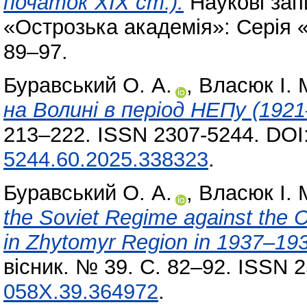
початок ХІХ ст.).
Наукові зап
«Острозька академія»: Серія «
89–97.
Буравський О. А.
,
Власюк І. 
на Волині в період НЕПу (1921
213–222. ISSN 2307-5244. DOI
5244.60.2025.338323
.
Буравський О. А.
,
Власюк І. 
the Soviet Regime against the 
in Zhytomyr Region in 1937–19
вісник. № 39. С. 82–92. ISSN 
058X.39.364972
.