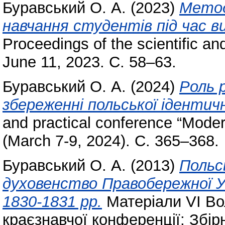
Буравський О. А.
(2023)
Метод
навчання студентів під час ви
Proceedings of the scientific an
June 11, 2023. С. 58–63.
Буравський О. А.
(2024)
Роль 
збереженні польської ідентич
and practical conference “Moder
(March 7-9, 2024). С. 365–368.
Буравський О. А.
(2013)
Польс
духовенство Правобережної У
1830-1831 рр.
Матеріали VI Вол
краєзнавчої конференції: Збір