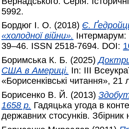
Вернадського. Серія: Історичн
5992.
Бордюг І. О.
(2018)
Є. Ґедройц
«холодної війни».
Інтермарум: і
39–46. ISSN 2518-7694. DOI:
1
Боримська К. Б.
(2025)
Доктри
США в Америці.
In: ІІІ Всеукр
«Борисенківські читання», 21 л
Борисенко В. Й.
(2013)
Здобут
1658 р.
Гадяцька угода в конте
державних стосунків. Збірник 