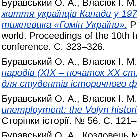
Буравський О. А.
,
Власюк І. М
життя українців Канади у 197
тижневика «Гомін України».
Pr
world. Proceedings of the 10th In
conference. С. 323–326.
Буравський О. А.
,
Власюк І. М
народів (XІХ – початок ХХ cт
для студентів історичного 
Буравський О. А.
,
Власюк І. М
unemployment: the Volyn histori
Сторінки історії. № 56. С. 121
Буравський О. А.
,
Козловець М