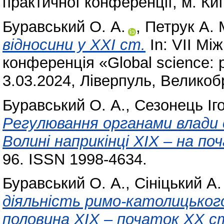
практичної конференції, м. Киї
Буравський О. А.
,
Петрук А. 
відносини у ХХІ ст.
In: VII Мі
конференція «Global science: p
3.03.2024, Ліверпуль, Великоб
Буравський О. А.
,
Сезонець Іг
Регулювання органами влади с
Волині наприкінці ХІХ – на по
96. ISSN 1998-4634.
Буравський О. А.
,
Сініцький А.
діяльність римо-католицького
половина ХІХ – початок ХХ ст