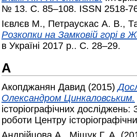
№ 13. С. 85–108. ISSN 2518-7
Ієвлєв М.
,
Петраускас А. В.
,
Т
Розкопки на Замковій горі в 
в Україні 2017 р.. С. 28–29.
А
Акопджанян Давид
(2015)
Досл
Олександром Цинкаловським.
історіографічних досліджень: 
роботи Центру історіографічни
Андрійцова А.
,
Міщук Г. А.
(20