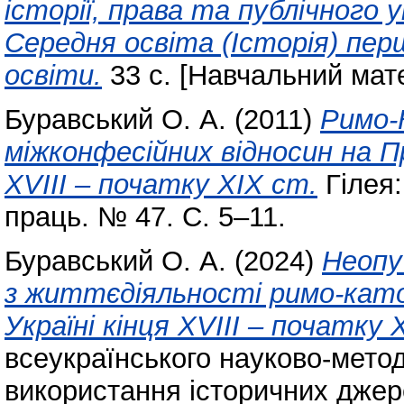
історії, права та публічного 
Середня освіта (Історія) пер
освіти.
33 с. [Навчальний мат
Буравський О. А.
(2011)
Римо-
міжконфесійних відносин на Пр
ХVIII – початку ХІХ ст.
Гілея:
праць. № 47. С. 5–11.
Буравський О. А.
(2024)
Неопу
з життєдіяльності римо-като
Україні кінця ХVIII – початку 
всеукраїнського науково-мето
використання історичних джере