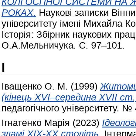
КОЛГОСПНОЇ СИСТЕМИ НА Ж
РОКАХ.
Наукові записки Вінни
університету імені Михайла Ко
Історія: Збірник наукових прац
О.А.Мельничука. С. 97–101.
І
Іващенко О. М.
(1999)
Житомир
(кінець XVI–середина XVII ст.
педагогічного університету. № 
Ігнатенко Марія
(2023)
Ідеолог
зламі ХІХ-ХХ століть.
Інтерма