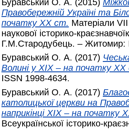
Буравський О. А.
(2015)
Міжко
Правобережній Україні та Біло
початку ХХ ст.
Матеріали VІІ
наукової історико-краєзнавчоїк
Г.М.Стародубець. – Житомир: 
Буравський О. А.
(2017)
Чеськ
Волині у ХІХ – на початку ХХ
ISSN 1998-4634.
Буравський О. А.
(2017)
Благо
католицької церкви на Правоб
наприкінці ХІХ – на початку 
Всеукраїнської історико-краєз