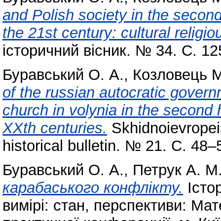
and Polish society in the second 
the 21st century: cultural religi
історичний вісник. № 34. С. 1
Буравський О. А.
,
Козловець М
of the russian autocratic gover
church in volynia in the second h
XXth centuries.
Skhidnoievropeis
historical bulletin. № 21. С. 48–
Буравський О. А.
,
Петрук А. М
карабаського конфлікту.
Істор
вимірі: стан, перспективи: Ма