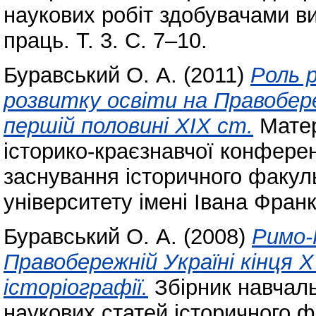
наукових робіт здобувачами ви
праць. Т. 3. С. 7–10.
Буравський О. А.
(2011)
Роль 
розвитку освіти на Правобереж
першій половині ХІХ ст.
Матер
історико-краєзнавчої конферен
заснування історичного факу
університету імені Івана Франк
Буравський О. А.
(2008)
Римо-
Правобережній Україні кінця Х
історіографії.
Збірник навчаль
наукових статей історичного 