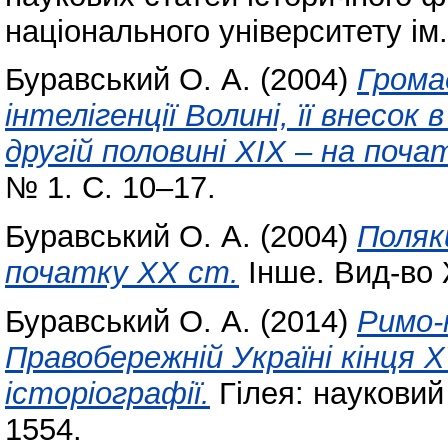
національного університету ім.
Буравський О. А.
(2004)
Грома
інтелігенції Волині, її внесок 
другій половині XIX – на поча
№ 1. С. 10–17.
Буравський О. А.
(2004)
Поляки
початку XX ст.
Інше. Вид-во
Буравський О. А.
(2014)
Римо-
Правобережній Україні кінця X
історіографії.
Гілея: науковий
1554.