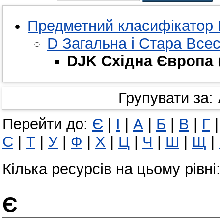
Предметний класифікатор 
D Загальна і Стара Всес
DJK Східна Європа
Групувати за:
Перейти до:
Є
|
І
|
А
|
Б
|
В
|
Г
С
|
Т
|
У
|
Ф
|
Х
|
Ц
|
Ч
|
Ш
|
Щ
|
Кілька ресурсів на цьому рівні
Є