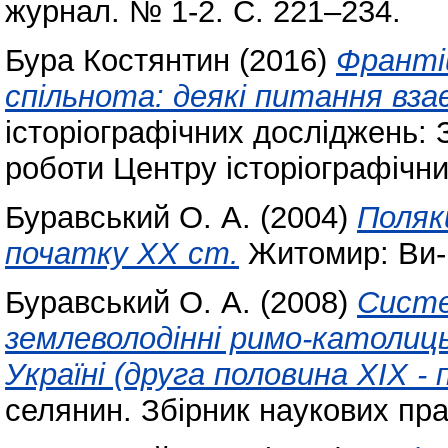
журнал. № 1-2. С. 221–234.
Бура Костянтин
(2016)
Франтіш
спільнота: деякі питання вза
історіографічних досліджень: 
роботи Центру історіографічни
Буравський О. А.
(2004)
Поляки
початку ХХ ст.
Житомир: Ви-
Буравський О. А.
(2008)
Систе
землеволодінні римо-католиць
Україні (друга половина ХІХ -
селянин. Збірник наукових пра