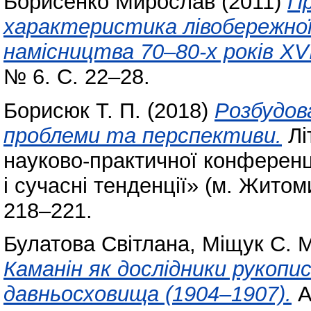
Борисенко Мирослав
(2011)
Пр
характеристика лівобережної 
намісництва 70–80-х років ХVІ
№ 6. С. 22–28.
Борисюк Т. П.
(2018)
Розбудова
проблеми та перспективи.
Лі
науково-практичної конференц
і сучасні тенденції» (м. Житом
218–221.
Булатова Світлана
,
Міщук С. 
Каманін як дослідники рукопи
давньосховища (1904–1907).
А