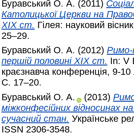
Буравський О. А.
(2011)
Соціа
Католицької Церкви на Правоб
ХІХ ст.
Гілея: науковий вісник
25–29.
Буравський О. А.
(2012)
Римо-к
першій половині ХІХ ст.
In: V
краєзнавча конференція, 9-10
С. 17–20.
Буравський О. А.
(2013)
Римо
міжконфесійних відносинах на 
сучасний стан.
Українське рел
ISSN 2306-3548.