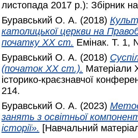
листопада 2017 р.): Збірник н
Буравський О. А.
(2018)
Культ
католицької церкви на Правоб
початку ХХ ст.
Емінак. Т. 1, 
Буравський О. А.
(2018)
Суспі
(початок ХХ ст.).
Матеріали Х
історико-краєзнавчої конферен
214.
Буравський О. А.
(2023)
Метод
занять з освітньої компонен
історії».
[Навчальний матеріал