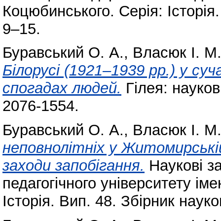
Коцюбинського. Серія: Історія.
9–15.
Буравський О. А.
,
Власюк І. М
Білорусі (1921–1939 рр.) у суч
спогадах людей.
Гілея: науков
2076-1554.
Буравський О. А.
,
Власюк І. М
неповнолітніх у Житомирській
заходи запобігання.
Наукові з
педагогічного університету ім
Історія. Вип. 48. Збірник наук