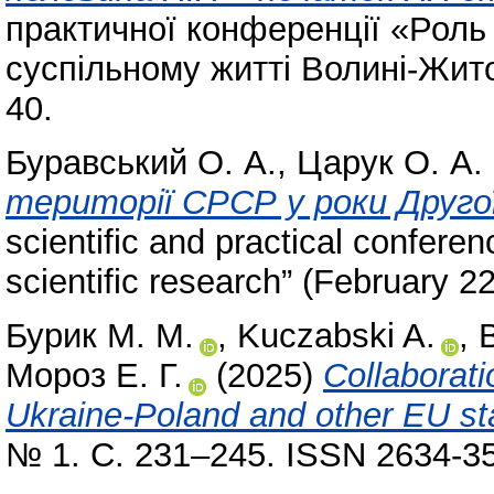
практичної конференції «Роль
суспільному житті Волині-Жито
40.
Буравський О. А.
,
Царук О. А.
території СРСР у роки Другої 
scientific and practical confere
scientific research” (February 2
Бурик М. М.
,
Kuczabski A.
,
Мороз Е. Г.
(2025)
Collaborat
Ukraine-Poland and other EU st
№ 1. С. 231–245. ISSN 2634-3