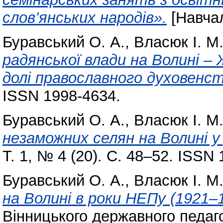
слов’янських народів».
[Навчал
Буравський О. А.
,
Власюк І. М
радянської влади на Волині –
долі православного духовенст
ISSN 1998-4634.
Буравський О. А.
,
Власюк І. М
незаможних селян на Волині у
Т. 1, № 4 (20). С. 48–52. ISSN
Буравський О. А.
,
Власюк І. М
на Волині в роки НЕПу (1921–1
Вінницького державного педаго