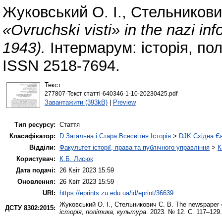
Жуковський О. І.
,
Стельникови
«Ovruchski visti» in the nazi in
1943).
Інтермарум: історія, пол
ISSN 2518-7694.
Текст
277807-Текст статті-640346-1-10-20230425.pdf
Завантажити (393kB)
|
Preview
Тип ресурсу:
Стаття
Класифікатор:
D Загальна і Стара Всесвітня Історія
>
DJK Східна Є
Відділи:
Факультет історії, права та публічного управління
>
К
Користувач:
К.Б. Лисюк
Дата подачі:
26 Квіт 2023 15:59
Оновлення:
26 Квіт 2023 15:59
URI:
https://eprints.zu.edu.ua/id/eprint/36639
Жуковський О. І.
,
Стельникович С. В.
The newspaper «O
ДСТУ 8302:2015:
історія, політика, культура
. 2023. № 12. С. 117–129.