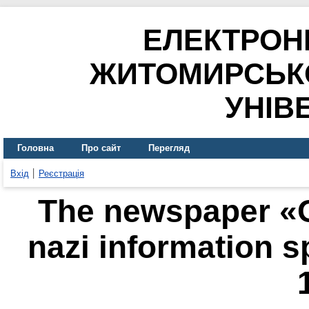
ЕЛЕКТРОН
ЖИТОМИРСЬК
УНІВ
Головна
Про сайт
Перегляд
Вхід
Реєстрація
The newspaper «Ov
nazi information s