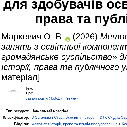
для здобувачів осв
права та публ
Маркевич О. В.
(2026)
Методи
занять з освітньої компонен
громадянське суспільство» д
історії, права та публічного у
матеріал]
Текст
1.pdf
Завантажити (468kB)
|
Preview
Тип ресурсу:
Навчальний матеріал
Класифікатор:
D Загальна і Стара Всесвітня Історія
>
DJK Східна Єв
Відділи:
Факультет історії, права та публічного управління
>
Ка