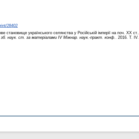
print/28402
ве становище українського селянства у Російській імперії на поч. ХХ ст.
: зб. наук. ст. за матеріалами ІV Міжнар. наук.-практ. конф.
. 2016. Т. IV