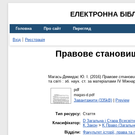
ЕЛЕКТРОННА БІБ
Головна
Про сайт
Перегляд
Вхід
Реєстрація
Правове становище
Магась-Демидас Ю. І.
(2016)
Правове становищ
та світі : зб. наук. ст. за матеріалами ІV Міжнар
pdf
magas-d.pdf
Завантажити (335kB)
|
Preview
Тип ресурсу:
Стаття
D Загальна і Стара Всесвітн
Класифікатор:
K Закон
>
K Право (Загальн
Відділи:
Факультет історії, права та