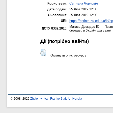
Користувач:
Світлана Чорновіл
Дата подачі:
25 Лют 2019 12:06
Оновлення:
25 Лют 2019 12:06
URI:
https://eprints.zu.edu.ua/id/e
Магась-Демидас Ю. І.
Право
ДСТУ 8302:2015:
держави в Україні та світі 
Дії ​​(потрібно ввійти)
Оглянути опис ресурсу
© 2008–2026
Zhytomyr Ivan Franko State University