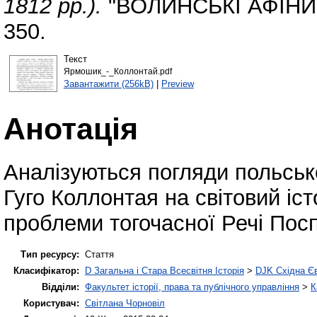
1812 рр.).
"ВОЛИНСЬКІ АФІНИ" -
350.
Текст
Ярмошик_-_Коллонтай.pdf
Завантажити (256kB)
|
Preview
Анотація
Аналізуються погляди польсько
Гуго Коллонтая на світовий іст
проблеми тогочасної Речі Посп
Тип ресурсу:
Стаття
Класифікатор:
D Загальна і Стара Всесвітня Історія
>
DJK Східна Є
Відділи:
Факультет історії, права та публічного управління
>
К
Користувач:
Світлана Чорновіл