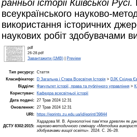
ранньої історії Київської Русі.
всеукраїнського науково-мето
використання історичних джере
наукових робіт здобувачами ви
pdf
26-28.pdf
Завантажити (1MB)
|
Preview
Тип ресурсу:
Стаття
Класифікатор:
D Загальна і Стара Всесвітня Історія
>
DJK Східна Є
Відділи:
Факультет історії, права та публічного управління
>
К
Користувач:
Кафедра всесвітньої історії
Дата подачі:
27 Трав 2024 12:31
Оновлення:
27 Трав 2024 12:31
URI:
https://eprints.zu.edu.ua/id/eprint/39844
Хададова М. В.
Археологічні пам’ятки древлян як дже
ДСТУ 8302:2015:
науково-методичного семінару «Методика використан
здобувачами вищої освіти»
. 2024. С. 26–28.