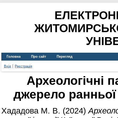
ЕЛЕКТРОН
ЖИТОМИРСЬК
УНІВ
Головна
Про сайт
Перегляд
Вхід
Реєстрація
Археологічні п
джерело ранньої і
Хададова М. В.
(2024)
Археоло