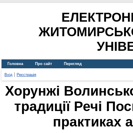
ЕЛЕКТРОН
ЖИТОМИРСЬК
УНІВ
Головна
Про сайт
Перегляд
Вхід
Реєстрація
Хорунжі Волинської
традиції Речі По
практиках 