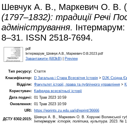
Шевчук А. В.
,
Маркевич О. В.
(
(1797–1832): традиції Речі П
адміністрування.
Інтермарум: і
8–31. ISSN 2518-7694.
pdf
Інтермарум_Шевчук А.В., Маркевич О.В.2023.pdf
Завантажити (683kB)
|
Preview
Тип ресурсу:
Стаття
Класифікатор:
D Загальна і Стара Всесвітня Історія
>
DJK Східна Є
Відділи:
Факультет історії, права та публічного управління
>
К
Користувач:
Кафедра всесвітньої історії
Дата подачі:
01 Трав 2023 10:59
Оновлення:
01 Трав 2023 10:59
URI:
https://eprints.zu.edu.ua/id/eprint/36666
Шевчук А. В.
,
Маркевич О. В.
Хорунжі Волинської губе
ДСТУ 8302:2015:
Інтермарум: історія, політика, культура
. 2023. № 1