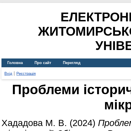
ЕЛЕКТРОН
ЖИТОМИРСЬК
УНІВ
Головна
Про сайт
Перегляд
Вхід
Реєстрація
Проблеми історич
мікр
Хададова М. В.
(2024)
Проблем