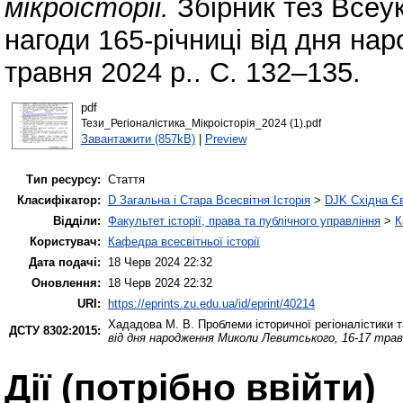
мікроісторії.
Збірник тез Всеук
нагоди 165-річниці від дня на
травня 2024 р.. С. 132–135.
pdf
Тези_Регіоналістика_Мікроісторія_2024 (1).pdf
Завантажити (857kB)
|
Preview
Тип ресурсу:
Стаття
Класифікатор:
D Загальна і Стара Всесвітня Історія
>
DJK Східна Є
Відділи:
Факультет історії, права та публічного управління
>
К
Користувач:
Кафедра всесвітньої історії
Дата подачі:
18 Черв 2024 22:32
Оновлення:
18 Черв 2024 22:32
URI:
https://eprints.zu.edu.ua/id/eprint/40214
Хададова М. В.
Проблеми історичної регіоналістики та
ДСТУ 8302:2015:
від дня народження Миколи Левитського, 16-17 трав
Дії ​​(потрібно ввійти)