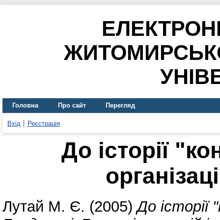
ЕЛЕКТРОН
ЖИТОМИРСЬК
УНІВ
Головна
Про сайт
Перегляд
Вхід
Реєстрація
До історії "к
організац
Лутай М. Є.
(2005)
До історії 