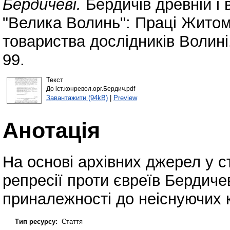
Бердичеві.
Бердичів древній і 
"Велика Волинь": Праці Житом
товариства дослідників Волині.
99.
Текст
До іст.конревол.орг.Бердич.pdf
Завантажити (94kB)
|
Preview
Анотація
На основі архівних джерел у ст
репресії проти євреїв Бердичев
приналежності до неіснуючих 
Тип ресурсу:
Стаття