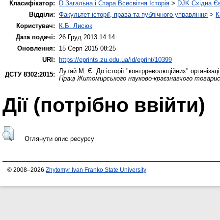
Класифікатор:
D Загальна і Стара Всесвітня Історія
>
DJK Східна Є
Відділи:
Факультет історії, права та публічного управління
>
К
Користувач:
К.Б. Лисюк
Дата подачі:
26 Груд 2013 14:14
Оновлення:
15 Серп 2015 08:25
URI:
https://eprints.zu.edu.ua/id/eprint/10399
Лутай М. Є.
До історії "контрреволюційних" організац
ДСТУ 8302:2015:
Праці Житомирського науково-краєзнавчого товарист
Дії ​​(потрібно ввійти)
Оглянути опис ресурсу
© 2008–2026
Zhytomyr Ivan Franko State University